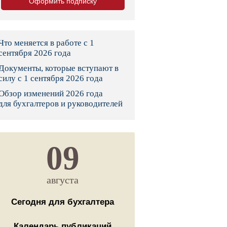
Оформить подписку
тво
законы и указы
Что меняется в работе с 1
сентября 2026 года
Документы, которые вступают в
 фонд России
силу с 1 сентября 2026 года
Обзор изменений 2026 года
юрисдикции
для бухгалтеров и руководителей
я налоговая служба
льного страхования
09
ведомства
августа
Сегодня для бухгалтера
Календарь публикаций