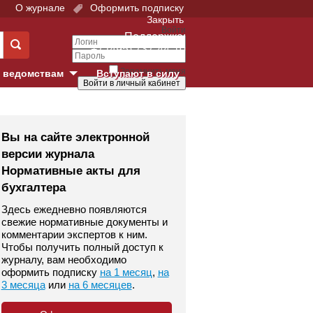
О журнале
Оформить подписку
Закрыть
Войти
Поддержка:
+7 (495) 737-44-10
Запомнить меня
 ведомствам
Вступают в силу
Забыли свой пароль?
е суды
Войти
Регистрация
Вы на сайте электронной
версии журнала
Суд
Нормативные акты для
бухгалтера
екция в г. Москве
Здесь ежедневно появляются
онный Суд
свежие нормативные документы и
комментарии экспертов к ним.
Чтобы получить полный доступ к
журналу, вам необходимо
оформить подписку
на 1 месяц
,
на
3 месяца
или
на 6 месяцев
.
 фонд