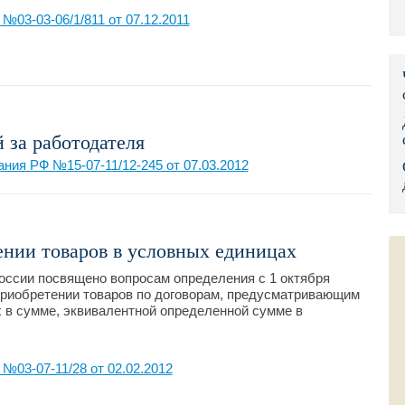
03-03-06/1/811 от 07.12.2011
Правительс
Президент: 
Роструд
Социальный
за работодателя
ния РФ №15-07-11/12-245 от 07.03.2012
Суд общей 
Федеральна
Фонд социа
нии товаров в условных единицах
ссии посвящено вопросам определения с 1 октября
Остальные 
приобретении товаров по договорам, предусматривающим
 в сумме, эквивалентной определенной сумме в
03-07-11/28 от 02.02.2012