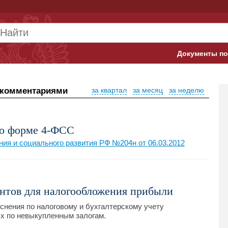
Документы по
Арбитражны
 комментариями
за квартал
за месяц
за неделю
Банк России
Верховный 
по форме 4-ФСС
Гострудинсп
ия и социального развития РФ №204н от 06.03.2012
Конституци
Минтруд
ентов для налогообложения прибыли
Минфин
снения по налоговому и бухгалтерскому учету
х по невыкупленным залогам.
Пенсионный