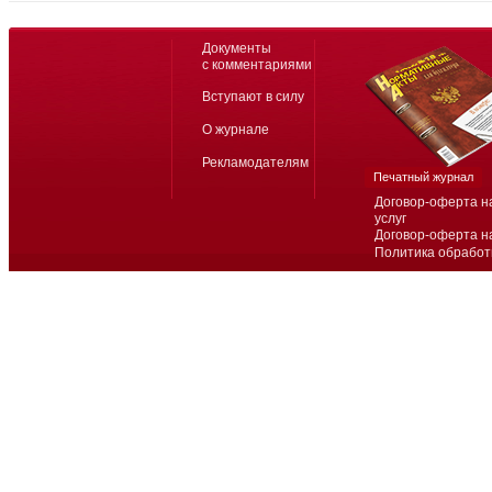
Документы
с комментариями
Вступают в силу
О журнале
Рекламодателям
Печатный журнал
Договор-оферта н
услуг
Договор-оферта н
Политика обработ