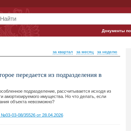
Документы по
Арбитражны
за квартал
за месяц
за неделю
Банк России
Верховный 
торое передается из подразделения в
Гострудинсп
Конституци
особленное подразделение, рассчитывается исходя из
ти амортизируемого имущества. Но что делать, если
вания объекта невозможно?
Минтруд
Минфин
03-03-08/35526 от 28.04.2026
Пенсионный