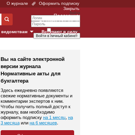
О журнале
Оформить подписку
Закрыть
Войти
Поддержка:
+7 (495) 737-44-10
Запомнить меня
 ведомствам
Вступают в силу
Забыли свой пароль?
е суды
Войти
Регистрация
Вы на сайте электронной
версии журнала
Суд
Нормативные акты для
бухгалтера
екция в г. Москве
Здесь ежедневно появляются
онный Суд
свежие нормативные документы и
комментарии экспертов к ним.
Чтобы получить полный доступ к
журналу, вам необходимо
оформить подписку
на 1 месяц
,
на
3 месяца
или
на 6 месяцев
.
 фонд