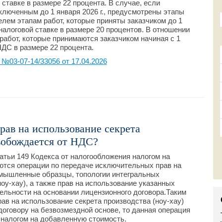
 ставке в размере 22 процента. В случае, если
ключенным до 1 января 2026 г., предусмотрены этапы
елем этапам работ, которые приняты заказчиком до 1
 налоговой ставке в размере 20 процентов. В отношении
абот, которые принимаются заказчиком начиная с 1
НДС в размере 22 процента.
03-07-14/33056 от 17.04.2026
рав на использование секрета
свобождается от НДС?
татьи 149 Кодекса от налогообложения налогом на
тся операции по передаче исключительных прав на
омышленные образцы, топологии интегральных
оу-хау), а также прав на использование указанных
ельности на основании лицензионного договора.Таким
рав на использование секрета производства (ноу-хау)
оговору на безвозмездной основе, то данная операция
налогом на добавленную стоимость.