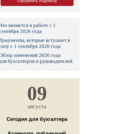
Оформить подписку
тво
законы и указы
Что меняется в работе с 1
сентября 2026 года
Документы, которые вступают в
 фонд России
силу с 1 сентября 2026 года
Обзор изменений 2026 года
юрисдикции
для бухгалтеров и руководителей
я налоговая служба
льного страхования
09
ведомства
августа
Сегодня для бухгалтера
Календарь публикаций