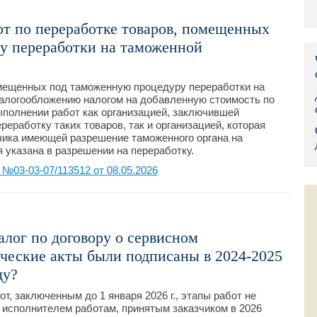
Правительс
т по переработке товаров, помещенных
у переработки на таможенной
Президент: 
Роструд
омещенных под таможенную процедуру переработки на
налогообложению налогом на добавленную стоимость по
Социальный
выполнении работ как организацией, заключившей
реработку таких товаров, так и организацией, которая
Суд общей 
чика имеющей разрешение таможенного органа на
я указана в разрешении на переработку.
Федеральна
03-03-07/113512 от 08.05.2026
Фонд социа
Остальные 
алог по договору о сервисном
ческие акты были подписаны в 2024-2025
ду?
т, заключенным до 1 января 2026 г., этапы работ не
исполнителем работам, принятым заказчиком в 2026