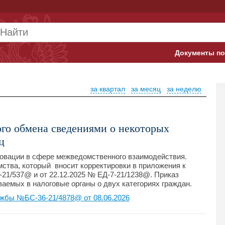
Документы по
Арбитражны
за квартал
за месяц
за неделю
Банк России
Верховный 
го обмена сведениями о некоторых
Гострудинсп
ц
Конституци
вации в сфере межведомственного взаимодействия.
ства, который вносит корректировки в приложения к
-21/537@ и от 22.12.2025 № ЕД-7-21/1238@. Приказ
Минтруд
аемых в налоговые органы о двух категориях граждан.
Минфин
жбы №БС-36-21/4878@ от 08.06.2026
Пенсионный