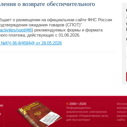
ения о возврате обеспечительного
бщает о размещении на официальном сайте ФНС России
подтверждения ожидания товаров (СПОТ)"
ctivities/spot/#t6
) рекомендуемых формы и формата
ого платежа, действующих с 01.06.2026.
№КЧ-36-8/4584@ от 28.05.2026
©
2000—
2026
Исполь
ми
Информационно-
матери
аналитическое электронное
только
у
издание «Нормативные акты
разреш
для бухгалтера»
сайта