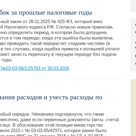
Правительс
бок за прошлые налоговые годы
Президент: 
ый закон от 28.11.2025 № 425-ФЗ, который внес
 54 Налогового кодекса РФ. Согласно новым правилам,
чно определить период, в котором была допущена
Роструд
тся в том периоде, когда эта ошибка была выявлена.
аво проводить такой перерасчет «задним числом» (в
Социальный
в тех случаях, когда ошибка привела к излишней уплате
ожет зачесть переплату в текущем периоде без подачи
Суд общей 
 годы.
03-03-06/1/25783 от 30.03.2026
Федеральна
Фонд социа
Остальные 
нания расходов и учесть расходы по
обый порядок. Чиновники подчеркнули, что такие
есячно, даже если первичные документы (акты, счета)
яце. В обоснование этой позиции министерство
июля 2015 г. № 03-03-05/42971, которое ранее было
сьмом ФНС от 21 августа 2015 г. № ГД-4-3/14815