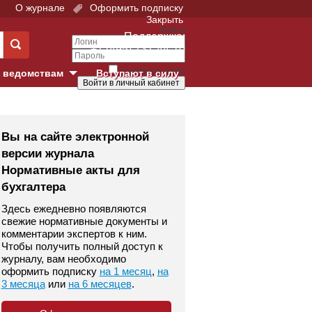
О журнале
Оформить подписку
Закрыть
Войти
Поддержка:
+7 (495) 737-44-10
Запомнить меня
 ведомствам
Вступают в силу
Забыли свой пароль?
е суды
Войти
Регистрация
Вы на сайте электронной
версии журнала
Суд
Нормативные акты для
бухгалтера
екция в г. Москве
Здесь ежедневно появляются
онный Суд
свежие нормативные документы и
комментарии экспертов к ним.
Чтобы получить полный доступ к
журналу, вам необходимо
оформить подписку
на 1 месяц
,
на
3 месяца
или
на 6 месяцев
.
 фонд