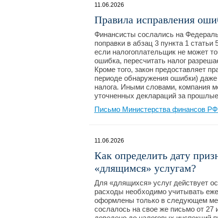
11.06.2026
Правила исправления оши
Финансисты сослались на Федеральн
поправки в абзац 3 пункта 1 статьи
если налогоплательщик не может то
ошибка, пересчитать налог разрешае
Кроме того, закон предоставляет пр
периоде обнаружения ошибки) даже 
налога. Иными словами, компания м
уточненных деклараций за прошлые
Письмо Министерства финансов РФ №
11.06.2026
Как определить дату приз
«длящимся» услугам?
Для «длящихся» услуг действует ос
расходы необходимо учитывать ежем
оформлены только в следующем мес
сослалось на свое же письмо от 27 
доведено до налоговых инспекций пи