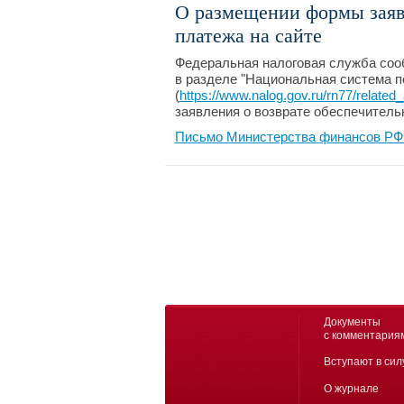
О размещении формы заявл
платежа на сайте
Федеральная налоговая служба соо
в разделе "Национальная система 
(
https://www.nalog.gov.ru/rn77/related_a
заявления о возврате обеспечительн
Письмо Министерства финансов РФ 
Документы
с комментария
Вступают в сил
О журнале