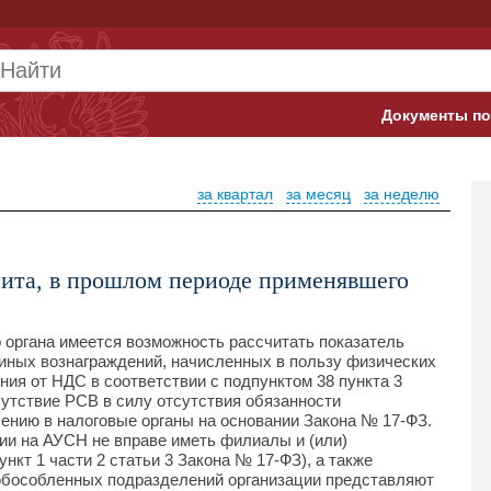
Документы по
Арбитражны
за квартал
за месяц
за неделю
Банк России
Верховный 
ита, в прошлом периоде применявшего
Гострудинсп
Конституци
о органа имеется возможность рассчитать показатель
иных вознаграждений, начисленных в пользу физических
ия от НДС в соответствии с подпунктом 38 пункта 3
Минтруд
сутствие РСВ в силу отсутствия обязанности
ению в налоговые органы на основании Закона № 17-ФЗ.
Минфин
ции на АУСН не вправе иметь филиалы и (или)
кт 1 части 2 статьи 3 Закона № 17-ФЗ), а также
Пенсионный
 обособленных подразделений организации представляют