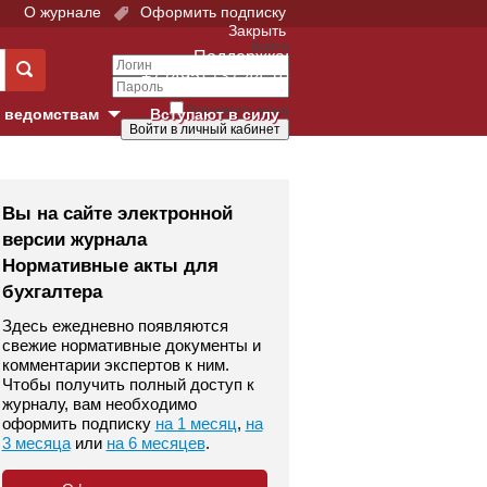
О журнале
Оформить подписку
Закрыть
Войти
Поддержка:
+7 (495) 737-44-10
Запомнить меня
 ведомствам
Вступают в силу
Забыли свой пароль?
е суды
Войти
Регистрация
Вы на сайте электронной
версии журнала
Суд
Нормативные акты для
бухгалтера
екция в г. Москве
Здесь ежедневно появляются
онный Суд
свежие нормативные документы и
комментарии экспертов к ним.
Чтобы получить полный доступ к
журналу, вам необходимо
оформить подписку
на 1 месяц
,
на
3 месяца
или
на 6 месяцев
.
 фонд