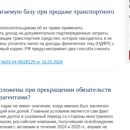
агаемую базу при продаже транспортного
огоплательщикам об их праве применить
ь доход на документально подтвержденные затраты.
ающие транспортное средство, которое находилось в их
заны уплатить налог на доходы физических лиц (НДФЛ) с
овый кодекс РФ предусматривает два способа снизить
03-04-05/26129 от 31.03.2026
оложены при прекращении обязательств
рагентами?
годах не имеет значения, когда именно был заключен
ций или долей. Главным условием является сам факт
ия долга) в указанный период со стороны иностранного
разом, российские компании, получившие освобождение
лкам с активами в течение 2024 и 2025 гг., вправе не