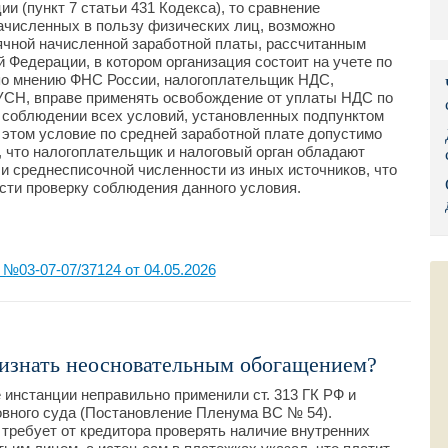
и (пункт 7 статьи 431 Кодекса), то сравнение
ачисленных в пользу физических лиц, возможно
Правительс
ячной начисленной заработной платы, рассчитанным
й Федерации, в котором организация состоит на учете по
Президент: 
 по мнению ФНС России, налогоплательщик НДС,
СН, вправе применять освобождение от уплаты НДС по
Роструд
 соблюдении всех условий, установленных подпунктом
и этом условие по средней заработной плате допустимо
Социальный
, что налогоплательщик и налоговый орган обладают
и среднесписочной численности из иных источников, что
сти проверку соблюдения данного условия.
Суд общей 
Федеральна
03-07-07/37124 от 04.05.2026
Фонд социа
Остальные 
изнать неосновательным обогащением?
 инстанции неправильно применили ст. 313 ГК РФ и
вного суда (Постановление Пленума ВС № 54).
 требует от кредитора проверять наличие внутренних