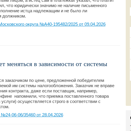
ьим лицом, а истец сам в платежках указал, что платит
ил, что юридически значимо не наличие письменного
исполнение истца надлежащим и не было ли
м должником.
осковского округа №А40-195482/2025 от 09.04.2026
ет меняться в зависимости от системы
ся заказчиком по цене, предложенной победителем
няемой им системы налогообложения. Заказчик не вправе
ния контракта, даже если поставщик, например,
инфине напомнили, что приемка поставленного товара
услуги) осуществляется строго в соответствии с
ктом.
24-06-06/35460 от 28.04.2026