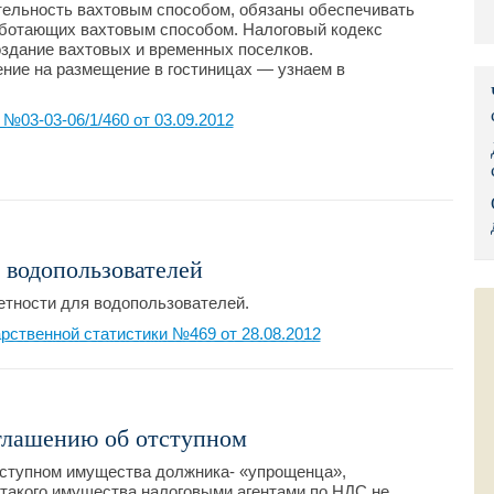
ельность вахтовым способом, обязаны обеспечивать
Правительс
аботающих вахтовым способом. Налоговый кодекс
здание вахтовых и временных поселков.
ние на размещение в гостиницах — узнаем в
Президент: 
Роструд
03-03-06/1/460 от 03.09.2012
Социальный
Суд общей 
Федеральна
 водопользователей
Фонд социа
етности для водопользователей.
ственной статистики №469 от 28.08.2012
Остальные 
глашению об отступном
тступном имущества должника- «упрощенца»,
 такого имущества налоговыми агентами по НДС не