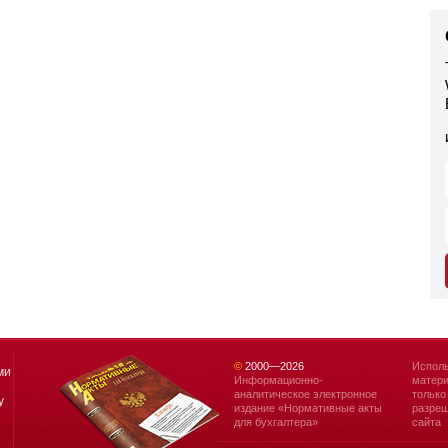
©
2000—
2026
Исполь
ми
Информационно-
матери
аналитическое электронное
только
у
издание «Нормативные акты
разреш
для бухгалтера»
сайта