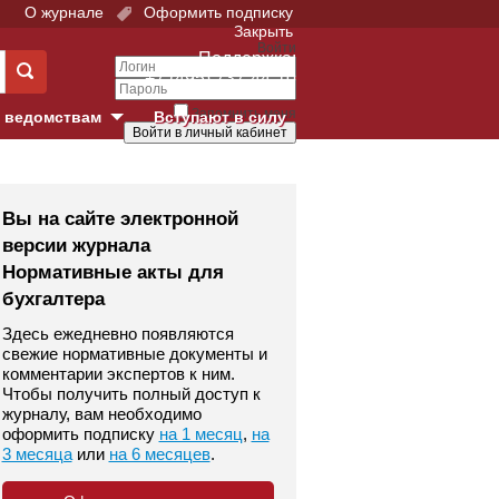
О журнале
Оформить подписку
Закрыть
Войти
Поддержка:
+7 (495) 737-44-10
Запомнить меня
 ведомствам
Вступают в силу
Забыли свой пароль?
е суды
Войти
Регистрация
Вы на сайте электронной
версии журнала
Суд
Нормативные акты для
бухгалтера
екция в г. Москве
Здесь ежедневно появляются
онный Суд
свежие нормативные документы и
комментарии экспертов к ним.
Чтобы получить полный доступ к
журналу, вам необходимо
оформить подписку
на 1 месяц
,
на
3 месяца
или
на 6 месяцев
.
 фонд