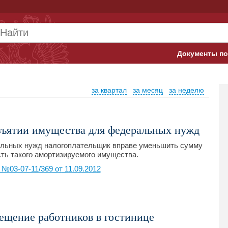
Документы по
Арбитражны
за квартал
за месяц
за неделю
Банк России
Верховный 
зъятии имущества для федеральных нужд
Гострудинсп
льных нужд налогоплательщик вправе уменьшить сумму
ть такого амортизируемого имущества.
Конституци
03-07-11/369 от 11.09.2012
Минтруд
Минфин
мещение работников в гостинице
Пенсионный