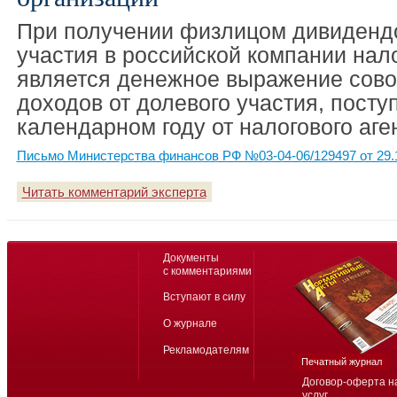
При получении физлицом дивидендо
участия в российской компании нал
является денежное выражение сово
доходов от долевого участия, посту
календарном году от налогового аге
Письмо Министерства финансов РФ №03-04-06/129497 от 29.
Читать комментарий эксперта
Документы
с комментариями
Вступают в силу
О журнале
Рекламодателям
Печатный журнал
Договор-оферта н
услуг