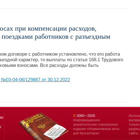
осах при компенсации расходов,
 поездками работников с разъездным
ом договоре с работником установлено, что его работа
ездной характер, то выплаты по статье 168.1 Трудового
аховыми взносами. Все расходы должны быть
03-04-06/129887 от 30.12.2022
©
2000—
2026
Исполь
ми
Информационно-
матери
аналитическое электронное
только
у
издание «Нормативные акты
разреш
для бухгалтера»
сайта