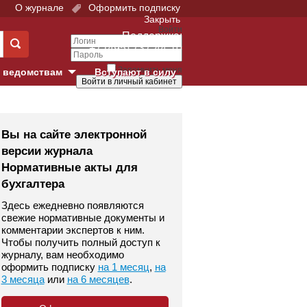
О журнале
Оформить подписку
Закрыть
Войти
Поддержка:
+7 (495) 737-44-10
Запомнить меня
 ведомствам
Вступают в силу
Забыли свой пароль?
е суды
Войти
Регистрация
Вы на сайте электронной
версии журнала
Суд
Нормативные акты для
бухгалтера
екция в г. Москве
Здесь ежедневно появляются
онный Суд
свежие нормативные документы и
комментарии экспертов к ним.
Чтобы получить полный доступ к
журналу, вам необходимо
оформить подписку
на 1 месяц
,
на
3 месяца
или
на 6 месяцев
.
 фонд