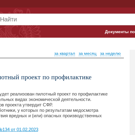
Документы по
Арбитражны
за квартал
за месяц
за неделю
Банк России
Верховный 
лотный проект по профилактике
Гострудинсп
Конституци
будет реализован пилотный проект по профилактике
ельных видах экономической деятельности.
ов проекта утвердит СФР.
Минтруд
отники, у которых по результатам медосмотра
вия вредных и (или) опасных производственных
Минфин
134 от 01.02.2023
Пенсионный