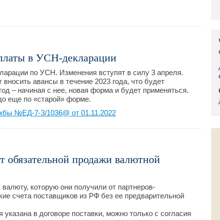
Правительс
Президент: 
Роструд
платы в УСН-декларации
арации по УСН. Изменения вступят в силу 3 апреля.
Социальный
вносить авансы в течение 2023 года, что будет
год – начиная с нее, новая форма и будет применяться.
Суд общей 
до еще по «старой» форме.
жбы №ЕД-7-3/1036@ от 01.11.2022
Федеральна
Фонд социа
Остальные 
т обязательной продажи валютной
валюту, которую они получили от партнеров-
кие счета поставщиков из РФ без ее предварительной
я указана в договоре поставки, можно только с согласия