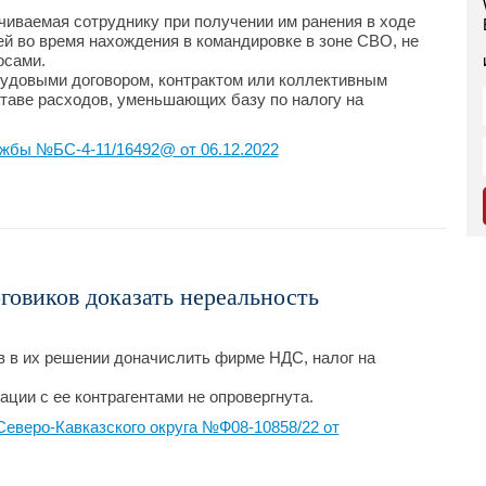
иваемая сотруднику при получении им ранения в ходе
 во время нахождения в командировке в зоне СВО, не
осами.
рудовыми договором, контрактом или коллективным
ставе расходов, уменьшающих базу по налогу на
жбы №БС-4-11/16492@ от 06.12.2022
говиков доказать нереальность
 в их решении доначислить фирме НДС, налог на
ции с ее контрагентами не опровергнута.
еверо-Кавказского округа №Ф08-10858/22 от