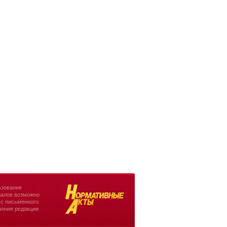
зование
алов возможно
 с письменного
ения редакции