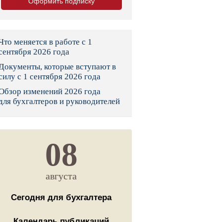
Оформить подписку
тво
законы и указы
Что меняется в работе с 1
сентября 2026 года
Документы, которые вступают в
 фонд России
силу с 1 сентября 2026 года
Обзор изменений 2026 года
юрисдикции
для бухгалтеров и руководителей
я налоговая служба
льного страхования
08
ведомства
августа
Сегодня для бухгалтера
Календарь публикаций