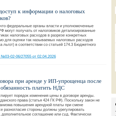
доступ к информации о налоговых
ков?
 что федеральные органы власти и уполномоченные
Ф могут получать от налоговиков детализированные
иках налоговых расходов в разрезе конкретных
мо для оценки так называемых налоговых расходов
 льгот) в соответствии со статьей 174.3 Бюджетного
03-02-06/27055 от 02.04.2026
овора при аренде у ИП-упрощенца после
ь обязанность платить НДС
улирует порядок изменения цены в договоре аренды.
данского права (статья 424 ГК РФ). Поскольку закон не
ханизма повышения арендной платы при смене
се разногласия стороны должны урегулировать
, дополнительное соглашение или суд. Фактически