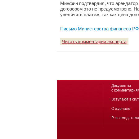
Минфин подтвердил, что арендатор 
договором это не предусмотрено. Н
увеличить платеж, так как цена дого
Письмо Министерства финансов РФ №
Читать комментарий эксперта
Документы
с комментария
Вступают в сил
О журнале
Рекламодател