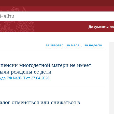
Документы по
Арбитражны
за квартал
за месяц
за неделю
Банк России
Верховный 
 пенсии многодетной матери не имеет
Гострудинсп
были рождены ее дети
уда РФ №28-П от 27.04.2026
Конституци
Минтруд
Минфин
лог отменяться или снижаться в
Пенсионный