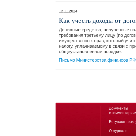
12.11.2024
Как учесть доходы от до
Денежные средства, полученные на
требования третьему лицу (по дого
имущественных прав, который учит
налогу, уплачиваемому в связи с п
общеустановленном порядке.
Письмо Министерства финансов РФ №
Документы
с комментария
Вступают в сил
О журнале