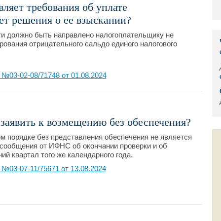
ляет требования об уплате
Правительс
ет решения о ее взыскании?
Президент: 
ти должно быть направлено налогоплательщику не
рования отрицательного сальдо единого налогового
Роструд
Социальный
03-02-08/71748 от 01.08.2024
Суд общей 
Федеральна
аявить к возмещению без обеспечения?
Фонд социа
м порядке без представления обеспечения не является
сообщения от ИФНС об окончании проверки и об
Остальные 
ий квартал того же календарного года.
03-07-11/75671 от 13.08.2024