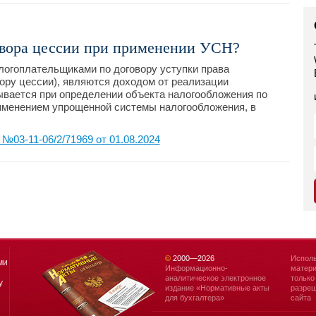
говора цессии при применении УСН?
логоплательщиками по договору уступки права
вору цессии), являются доходом от реализации
ывается при определении объекта налогообложения по
рименением упрощенной системы налогообложения, в
03-11-06/2/71969 от 01.08.2024
©
2000—
2026
Исполь
ми
Информационно-
матери
аналитическое электронное
только
у
издание «Нормативные акты
разреш
для бухгалтера»
сайта