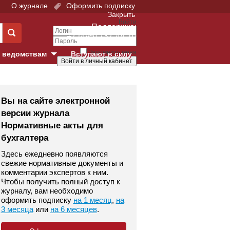
О журнале
Оформить подписку
Закрыть
Войти
Поддержка:
+7 (495) 737-44-10
Запомнить меня
 ведомствам
Вступают в силу
Забыли свой пароль?
е суды
Войти
Регистрация
Вы на сайте электронной
версии журнала
Суд
Нормативные акты для
бухгалтера
екция в г. Москве
Здесь ежедневно появляются
онный Суд
свежие нормативные документы и
комментарии экспертов к ним.
Чтобы получить полный доступ к
журналу, вам необходимо
оформить подписку
на 1 месяц
,
на
3 месяца
или
на 6 месяцев
.
 фонд