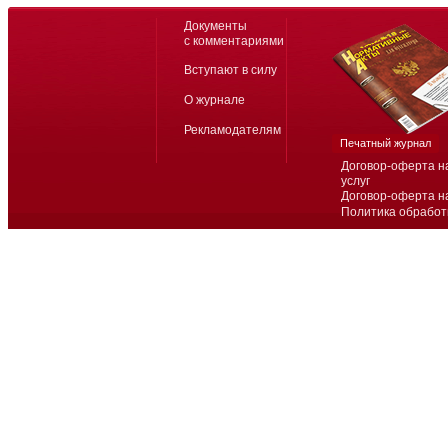
Документы
с комментариями
Вступают в силу
О журнале
Рекламодателям
Печатный журнал
Договор-оферта н
услуг
Договор-оферта н
Политика обработ