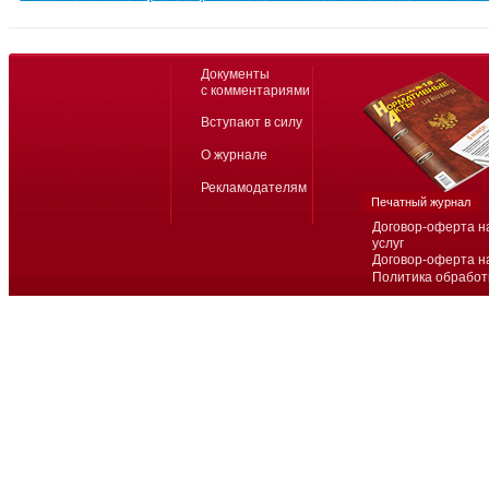
Документы
с комментариями
Вступают в силу
О журнале
Рекламодателям
Печатный журнал
Договор-оферта н
услуг
Договор-оферта н
Политика обработ