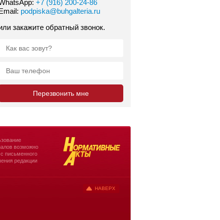
WhatsApp:
+7 (916) 200-24-86
Email:
podpiska@buhgalteria.ru
или закажите обратный звонок.
зование
алов возможно
 с письменного
ения редакции
НАВЕРХ