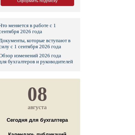
Оформить подписку
тво
законы и указы
Что меняется в работе с 1
сентября 2026 года
Документы, которые вступают в
 фонд России
силу с 1 сентября 2026 года
Обзор изменений 2026 года
юрисдикции
для бухгалтеров и руководителей
я налоговая служба
льного страхования
08
ведомства
августа
Сегодня для бухгалтера
Календарь публикаций