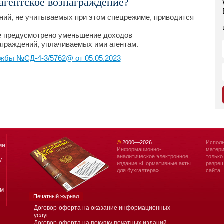
агентское вознаграждение?
ий, не учитываемых при этом спецрежиме, приводится
не предусмотрено уменьшение доходов
граждений, уплачиваемых ими агентам.
жбы №СД-4-3/5762@ от 05.05.2023
©
2000—
2026
Исполь
ми
Информационно-
матери
аналитическое электронное
только
у
издание «Нормативные акты
разреш
для бухгалтера»
сайта
ям
Печатный журнал
Договор-оферта на оказание информационных
услуг
Договор-оферта на покупку печатных изданий