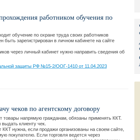
Правительс
прохождения работником обучения по
Президент: 
Роструд
одит обучение по охране труда своих работников
н быть зарегистрирован в личном кабинете на сайте
Социальный
ников через личный кабинет нужно направить сведения об
Суд общей 
альной защиты РФ №15-2/ООГ-1410 от 11.04.2023
Федеральна
Фонд социа
Остальные 
ачу чеков по агентскому договору
т товары напрямую гражданам, обязаны применять ККТ.
 выдать клиенту чек.
 ККТ нужна, если продажи организованы на своем сайте,
ую покупателю. Если торговля ведется через