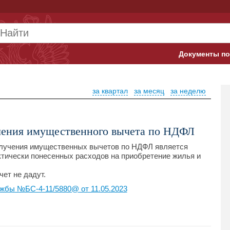
Документы по
Арбитражны
за квартал
за месяц
за неделю
Банк России
Верховный 
учения имущественного вычета по НДФЛ
Гострудинсп
лучения имущественных вычетов по НДФЛ является
тически понесенных расходов на приобретение жилья и
Конституци
ет не дадут.
Минтруд
жбы №БС-4-11/5880@ от 11.05.2023
Минфин
Пенсионный