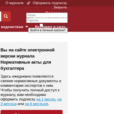
О журнале
Оформить подписку
Закрыть
Войти
Поддержка:
+7 (495) 737-44-10
Запомнить меня
 ведомствам
Вступают в силу
Забыли свой пароль?
е суды
Войти
Регистрация
Вы на сайте электронной
версии журнала
Суд
Нормативные акты для
бухгалтера
екция в г. Москве
Здесь ежедневно появляются
онный Суд
свежие нормативные документы и
комментарии экспертов к ним.
Чтобы получить полный доступ к
журналу, вам необходимо
оформить подписку
на 1 месяц
,
на
3 месяца
или
на 6 месяцев
.
 фонд