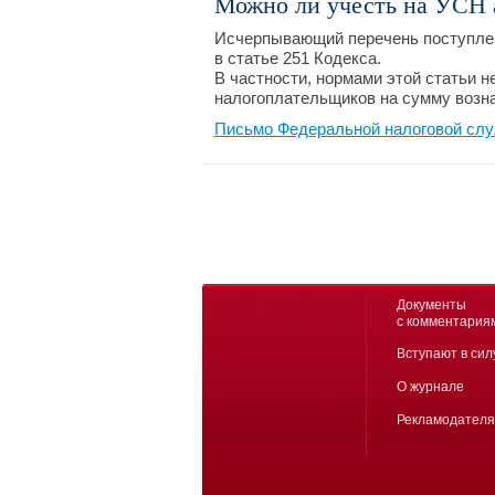
Можно ли учесть на УСН 
Исчерпывающий перечень поступлен
в статье 251 Кодекса.
В частности, нормами этой статьи 
налогоплательщиков на сумму возна
Письмо Федеральной налоговой слу
Документы
с комментария
Вступают в сил
О журнале
Рекламодател