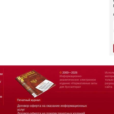
©
2000—
2026
Исполь
ми
Информационно-
матери
аналитическое электронное
только
у
издание «Нормативные акты
разреш
для бухгалтера»
сайта
ям
Печатный журнал
Договор-оферта на оказание информационных
услуг
Договор-оферта на покупку печатных изданий