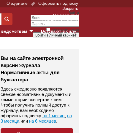
О журнале
Оформить подписку
Закрыть
Войти
Поддержка:
+7 (495) 737-44-10
Запомнить меня
 ведомствам
Вступают в силу
Забыли свой пароль?
е суды
Войти
Регистрация
Вы на сайте электронной
версии журнала
Суд
Нормативные акты для
бухгалтера
екция в г. Москве
Здесь ежедневно появляются
онный Суд
свежие нормативные документы и
комментарии экспертов к ним.
Чтобы получить полный доступ к
журналу, вам необходимо
оформить подписку
на 1 месяц
,
на
3 месяца
или
на 6 месяцев
.
 фонд