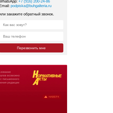
WhatsApp:
+7 (916) 200-24-86
Email:
podpiska@buhgalteria.ru
или закажите обратный звонок.
зование
алов возможно
 с письменного
ения редакции
НАВЕРХ