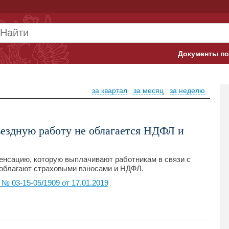
Документы по
Арбитражны
за квартал
за месяц
за неделю
Банк России
Верховный 
ъездную работу не облагается НДФЛ и
Гострудинсп
Конституци
енсацию, которую выплачивают работникам в связи с
 облагают страховыми взносами и НДФЛ.
Минтруд
 03-15-05/1909 от 17.01.2019
Минфин
Пенсионный