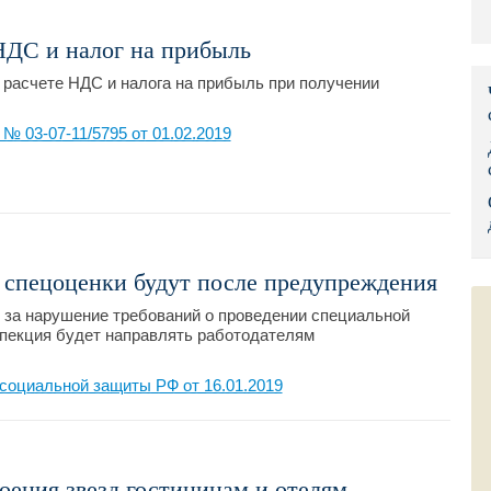
Правительс
 НДС и налог на прибыль
Президент: 
 расчете НДС и налога на прибыль при получении
Роструд
 03-07-11/5795 от 01.02.2019
Социальный
Суд общей 
Федеральна
 спецоценки будут после предупреждения
Фонд социа
за нарушение требований о проведении специальной
спекция будет направлять работодателям
Остальные 
социальной защиты РФ от 16.01.2019
оения звезд гостиницам и отелям