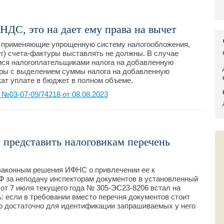
Правительс
НДС, это на дает ему права на вычет
Президент: 
 применяющие упрощенную систему налогообложения,
уг) счета-фактуры выставлять не должны. В случае
Роструд
ся налогоплательщиками налога на добавленную
уры с выделением суммы налога на добавленную
Социальный
ат уплате в бюджет в полном объеме.
03-07-09/74218 от 08.08.2023
Суд общей 
Федеральна
Фонд социа
з представить налоговикам перечень
Остальные 
законным решения ИФНС о привлечении ее к
 РФ за неподачу инспекторам документов в установленный
от 7 июля текущего года № 305-ЭС23-8206 встал на
: если в требовании вместо перечня документов стоит
о достаточно для идентификации запрашиваемых у него