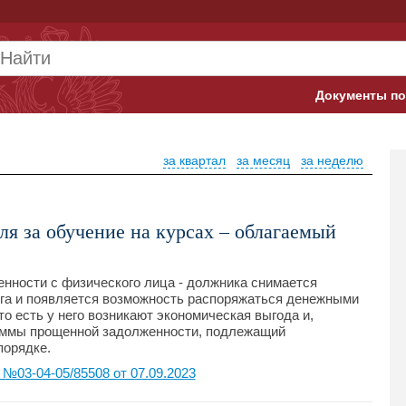
Документы по
Арбитражны
за квартал
за месяц
за неделю
Банк России
Верховный 
я за обучение на курсах – облагаемый
Гострудинсп
Конституци
нности с физического лица - должника снимается
лга и появляется возможность распоряжаться денежными
о есть у него возникают экономическая выгода и,
Минтруд
суммы прощенной задолженности, подлежащий
порядке.
Минфин
03-04-05/85508 от 07.09.2023
Пенсионный