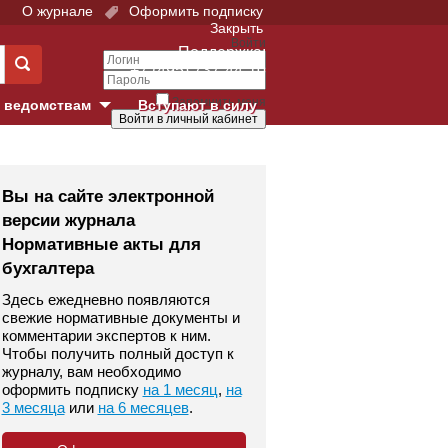
О журнале
Оформить подписку
Закрыть
Войти
Поддержка:
+7 (495) 737-44-10
Запомнить меня
 ведомствам
Вступают в силу
Забыли свой пароль?
е суды
Войти
Регистрация
Вы на сайте электронной
версии журнала
Суд
Нормативные акты для
бухгалтера
екция в г. Москве
Здесь ежедневно появляются
онный Суд
свежие нормативные документы и
комментарии экспертов к ним.
Чтобы получить полный доступ к
журналу, вам необходимо
оформить подписку
на 1 месяц
,
на
3 месяца
или
на 6 месяцев
.
 фонд