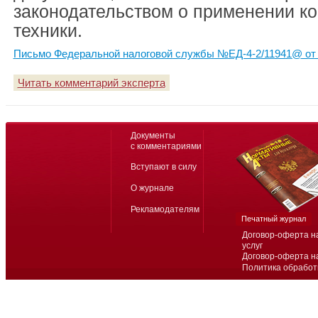
законодательством о применении к
техники.
Письмо Федеральной налоговой службы №ЕД-4-2/11941@ от 
Читать комментарий эксперта
Документы
с комментариями
Вступают в силу
О журнале
Рекламодателям
Печатный журнал
Договор-оферта н
услуг
Договор-оферта н
Политика обработ