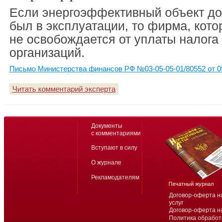
Если энергоэффективный объект до
был в эксплуатации, то фирма, кото
не освобождается от уплаты налога
организаций.
Письмо Министерства финансов РФ №03-05-05-01/80552 от 0
Читать комментарий эксперта
Документы
с комментариями
Вступают в силу
О журнале
Рекламодателям
Печатный журнал
Договор-оферта н
услуг
Договор-оферта н
Политика обработ