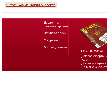
Читать комментарий эксперта
Документы
с комментариями
Вступают в силу
О журнале
Рекламодателям
Печатный журнал
Договор-оферта н
услуг
Договор-оферта н
Политика обработ