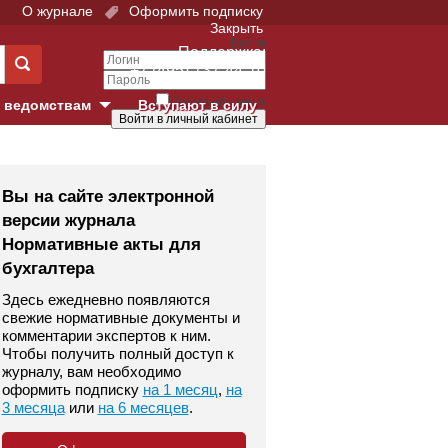
О журнале
Оформить подписку
Закрыть
Войти
Поддержка:
+7 (495) 737-44-10
Запомнить меня
 ведомствам
Вступают в силу
Забыли свой пароль?
е суды
Войти
Регистрация
Вы на сайте электронной
версии журнала
Суд
Нормативные акты для
бухгалтера
екция в г. Москве
Здесь ежедневно появляются
онный Суд
свежие нормативные документы и
комментарии экспертов к ним.
Чтобы получить полный доступ к
журналу, вам необходимо
оформить подписку
на 1 месяц
,
на
3 месяца
или
на 6 месяцев
.
 фонд