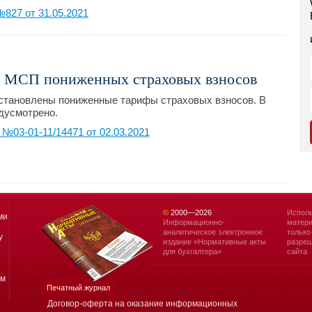
827 от 31.05.2021
и МСП пониженных страховых взносов
установлены пониженные тарифы страховых взносов. В
едусмотрено.
03-01-11/14471 от 02.03.2021
©
2000—
2026
Исполь
ми
Информационно-
матери
аналитическое электронное
только
у
издание «Нормативные акты
разреш
для бухгалтера»
сайта
ям
Печатный журнал
Договор-оферта на оказание информационных