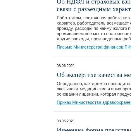
Об НДФЛ и страховых взн
связи с разъездным харак
Работникам, постоянная работа кот
характер, работодатель возмещает
проезду, расходы по найму жилого 
проживанием вне места постоянного 
другие расходы, произведенные раб
Письмо Министерства финансов РФ №
08.06.2021
Об экспертизе качества 
Определено, как должна проводитьс
оказывают медицинские и иных орг
основании лицензии, которая преду
Приказ Министерства здравоохранен
08.06.2021
Изменена форма представл