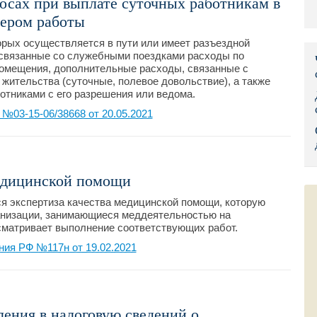
осах при выплате суточных работникам в
Правительс
тером работы
орых осуществляется в пути или имеет разъездной
Президент: 
 связанные со служебными поездками расходы по
помещения, дополнительные расходы, связанные с
Роструд
жительства (суточные, полевое довольствие), а также
отниками с его разрешения или ведома.
Социальный
03-15-06/38668 от 20.05.2021
Суд общей 
Федеральна
медицинской помощи
Фонд социа
я экспертиза качества медицинской помощи, которую
анизации, занимающиеся меддеятельностью на
Остальные 
сматривает выполнение соответствующих работ.
ия РФ №117н от 19.02.2021
ения в налоговую сведений о