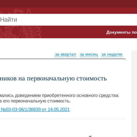
Документы по
Арбитражны
за квартал
за месяц
за неделю
Банк России
Верховный 
ников на первоначальную стоимость
Гострудинсп
Конституци
мались доведением приобретенного основного средства
в его первоначальную стоимость.
Минтруд
03-03-06/1/36839 от 14.05.2021
Минфин
Пенсионный