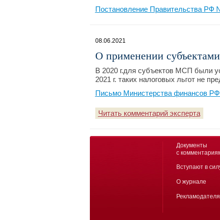
Постановление Правительства РФ №
08.06.2021
О применении субъектам
В 2020 г.для субъектов МСП были 
2021 г. таких налоговых льгот не пр
Письмо Министерства финансов РФ №
Читать комментарий эксперта
Документы
с комментария
Вступают в сил
О журнале
Рекламодател