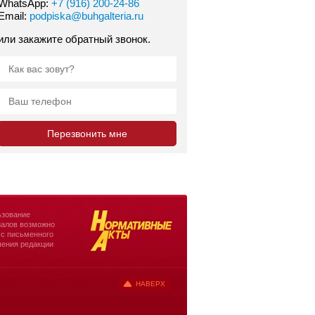
WhatsApp:
+7 (916) 200-24-86
Email:
podpiska@buhgalteria.ru
или закажите обратный звонок.
зование
алов возможно
 с письменного
ения редакции
НАВЕРХ