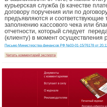
курьерская служба (в качестве плат
договору поручения или по договору
предъявляются и соответствующие 
заполнению кассового чека или бла
отчетности, который следует перед
(клиенту) в момент осуществления р
Письмо Министерства финансов РФ №03-01-15/76178 от 20.1
Читать комментарий эксперта
Документы
с комментариями
Вступают в силу
О журнале
Рекламодателям
Печатный журнал
Договор-оферта н