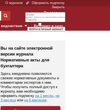
О журнале
Оформить подписку
Закрыть
Войти
Поддержка:
+7 (495) 737-44-10
Запомнить меня
 ведомствам
Вступают в силу
Забыли свой пароль?
е суды
Войти
Регистрация
Вы на сайте электронной
версии журнала
Суд
Нормативные акты для
бухгалтера
екция в г. Москве
Здесь ежедневно появляются
онный Суд
свежие нормативные документы и
комментарии экспертов к ним.
Чтобы получить полный доступ к
журналу, вам необходимо
оформить подписку
на 1 месяц
,
на
3 месяца
или
на 6 месяцев
.
 фонд