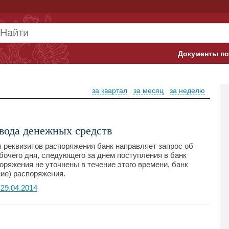
Документы по
Арбитражны
за квартал
за месяц
за неделю
Банк России
Верховный 
вода денежных средств
Гострудинсп
я реквизитов распоряжения банк направляет запрос об
бочего дня, следующего за днем поступления в банк
Конституци
оряжения не уточнены в течение этого времени, банк
ие) распоряжения.
Минтруд
29.04.2014
Минфин
Пенсионный