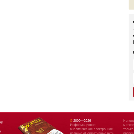
©
2000—
2026
Исполь
ми
Информационно-
матери
аналитическое электронное
только
у
издание «Нормативные акты
разреш