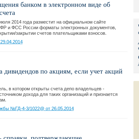
щения банком в электронном виде об
Правительс
счета
Президент: 
июля 2014 года разместит на официальном сайте
ПФР и ФСС России форматы электронных документов,
крытии/закрытии счетов плательщиками взносов.
Роструд
29.04.2014
Социальный
Суд общей 
а дивидендов по акциям, если учет акций
Федеральна
Фонд социа
ль, в котором открыты счета депо владельцев -
сточником дохода для таких организаций и признается
Остальные 
ам.
жбы №ГД-4-3/1022@ от 26.05.2014
ь справки, подтверждающие