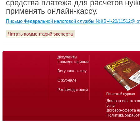
средства платежа для расчетов нуж
применять онлайн-кассу.
Письмо Федеральной налоговой службы №КВ-4-20/11512@ от
Читать комментарий эксперта
Документы
с комментариями
Вступают в силу
О журнале
Рекламодателям
Печатный журнал
Договор-оферта н
услуг
Договор-оферта н
Политика обработ