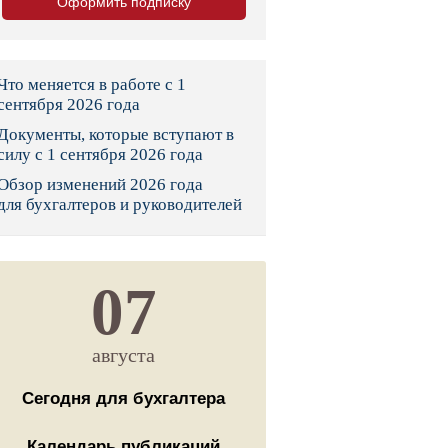
Оформить подписку
тво
законы и указы
Что меняется в работе с 1
сентября 2026 года
Документы, которые вступают в
 фонд России
силу с 1 сентября 2026 года
Обзор изменений 2026 года
юрисдикции
для бухгалтеров и руководителей
я налоговая служба
льного страхования
07
ведомства
августа
Сегодня для бухгалтера
Календарь публикаций