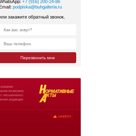
WhatsApp:
+7 (916) 200-24-86
Email:
podpiska@buhgalteria.ru
или закажите обратный звонок.
зование
алов возможно
 с письменного
ения редакции
НАВЕРХ