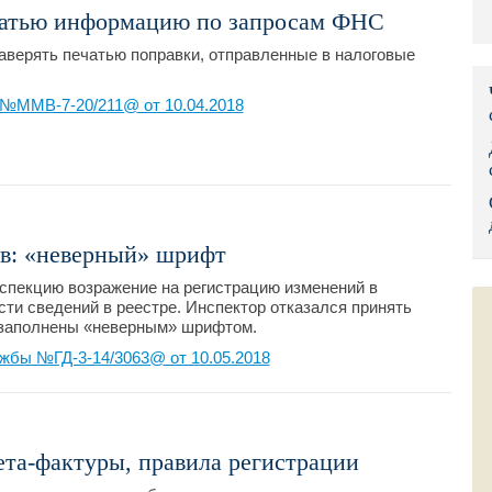
ечатью информацию по запросам ФНС
Правительс
верять печатью поправки, отправленные в налоговые
Президент: 
№ММВ-7-20/211@ от 10.04.2018
Роструд
Социальный
Суд общей 
ов: «неверный» шрифт
Федеральна
спекцию возражение на регистрацию изменений в
Фонд социа
ти сведений в реестре. Инспектор отказался принять
и заполнены «неверным» шрифтом.
Остальные 
жбы №ГД-3-14/3063@ от 10.05.2018
та-фактуры, правила регистрации