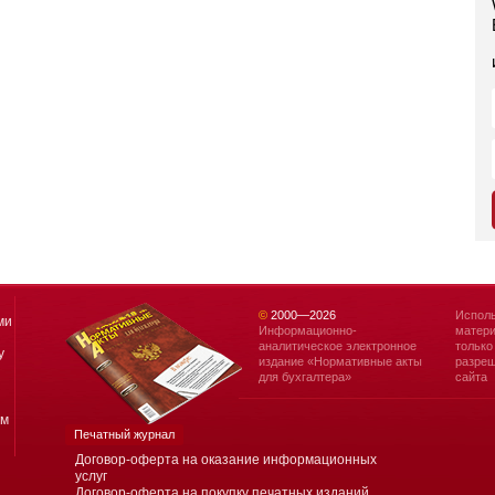
©
2000—
2026
Исполь
ми
Информационно-
матери
аналитическое электронное
только
у
издание «Нормативные акты
разреш
для бухгалтера»
сайта
ям
Печатный журнал
Договор-оферта на оказание информационных
услуг
Договор-оферта на покупку печатных изданий