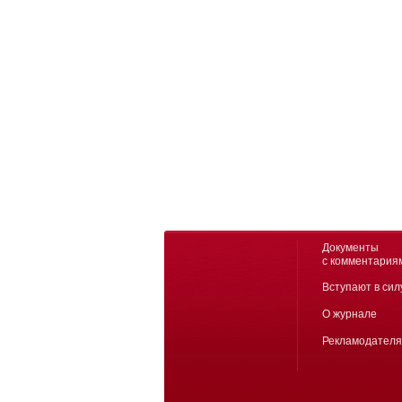
Документы
с комментария
Вступают в сил
О журнале
Рекламодател