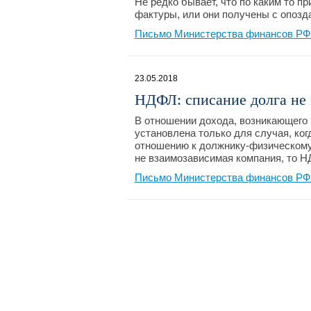
Не редко бывает, что по каким то п
фактуры, или они получены с опозда
Письмо Министерства финансов РФ №
23.05.2018
НДФЛ: списание долга не
В отношении дохода, возникающего 
установлена только для случая, ко
отношению к должнику-физическому 
не взаимозависимая компания, то Н
Письмо Министерства финансов РФ №