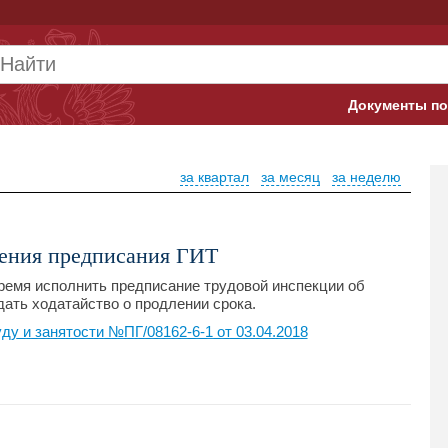
Документы по
Арбитражны
за квартал
за месяц
за неделю
Банк России
Верховный 
нения предписания ГИТ
Гострудинсп
ремя исполнить предписание трудовой инспекции об
дать ходатайство о продлении срока.
Конституци
у и занятости №ПГ/08162-6-1 от 03.04.2018
Минтруд
Минфин
Пенсионный