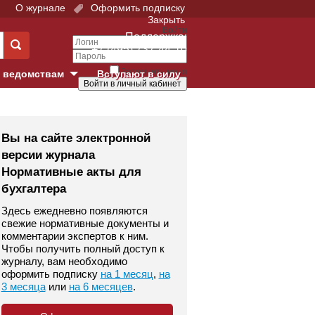
О журнале
Оформить подписку
Закрыть
Войти
Поддержка:
+7 (495) 737-44-10
Запомнить меня
 ведомствам
Вступают в силу
Забыли свой пароль?
е суды
Войти
Регистрация
Вы на сайте электронной
версии журнала
Суд
Нормативные акты для
бухгалтера
екция в г. Москве
Здесь ежедневно появляются
онный Суд
свежие нормативные документы и
комментарии экспертов к ним.
Чтобы получить полный доступ к
журналу, вам необходимо
оформить подписку
на 1 месяц
,
на
3 месяца
или
на 6 месяцев
.
 фонд