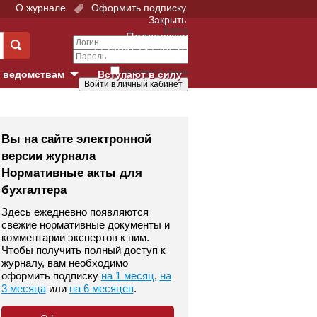
О журнале
Оформить подписку
Закрыть
Войти
Поддержка:
+7 (495) 737-44-10
Запомнить меня
 ведомствам
Вступают в силу
Забыли свой пароль?
е суды
Войти
Регистрация
Вы на сайте электронной
версии журнала
Суд
Нормативные акты для
бухгалтера
екция в г. Москве
Здесь ежедневно появляются
онный Суд
свежие нормативные документы и
комментарии экспертов к ним.
Чтобы получить полный доступ к
журналу, вам необходимо
оформить подписку
на 1 месяц
,
на
3 месяца
или
на 6 месяцев
.
 фонд