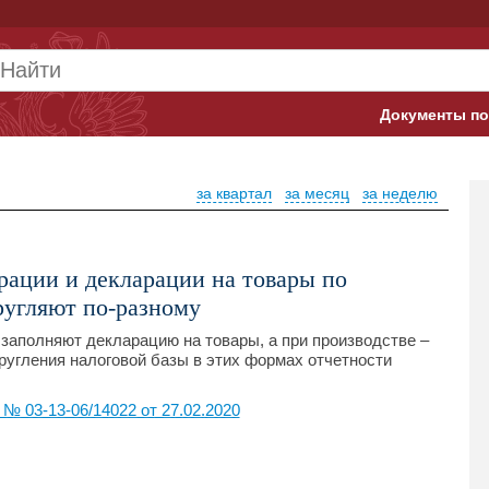
Документы по
Арбитражны
за квартал
за месяц
за неделю
Банк России
Верховный 
рации и декларации на товары по
Гострудинсп
ругляют по-разному
Конституци
заполняют декларацию на товары, а при производстве –
ругления налоговой базы в этих формах отчетности
Минтруд
 03-13-06/14022 от 27.02.2020
Минфин
Пенсионный