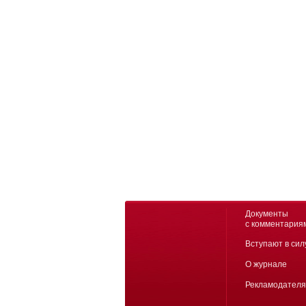
Документы
с комментария
Вступают в сил
О журнале
Рекламодател