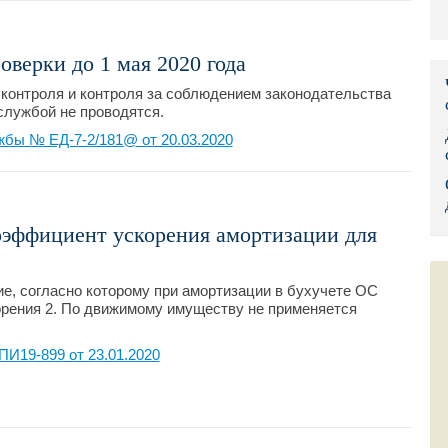
Правительс
верки до 1 мая 2020 года
Президент: 
 контроля и контроля за соблюдением законодательства
Роструд
 службой не проводятся.
жбы № ЕД-7-2/181@ от 20.03.2020
Социальный
Суд общей 
оэффициент ускорения амортизации для
Федеральна
Фонд социа
, согласно которому при амортизации в бухучете ОС
рения 2. По движимому имуществу не применяется
Остальные 
И19-899 от 23.01.2020