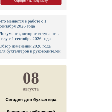
Оформить подписку
тво
законы и указы
Что меняется в работе с 1
сентября 2026 года
Документы, которые вступают в
 фонд России
силу с 1 сентября 2026 года
Обзор изменений 2026 года
юрисдикции
для бухгалтеров и руководителей
я налоговая служба
льного страхования
08
ведомства
августа
Сегодня для бухгалтера
Календарь публикаций