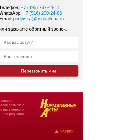
Телефон:
+7 (495) 737-44-11
WhatsApp:
+7 (916) 200-24-86
Email:
podpiska@buhgalteria.ru
или закажите обратный звонок.
зование
алов возможно
 с письменного
ения редакции
НАВЕРХ