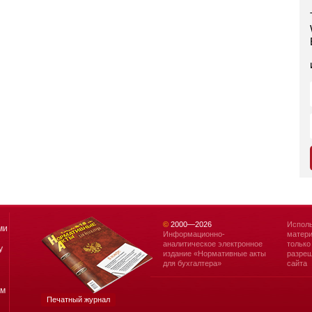
©
2000—
2026
Исполь
ми
Информационно-
матери
аналитическое электронное
только
у
издание «Нормативные акты
разреш
для бухгалтера»
сайта
ям
Печатный журнал