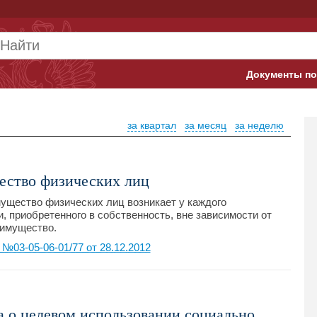
Документы по
Арбитражны
за квартал
за месяц
за неделю
Банк России
Верховный 
ество физических лиц
Гострудинсп
мущество физических лиц возникает у каждого
, приобретенного в собственность, вне зависимости от
Конституци
 имущество.
03-05-06-01/77 от 28.12.2012
Минтруд
Минфин
Пенсионный
а о целевом использовании социально