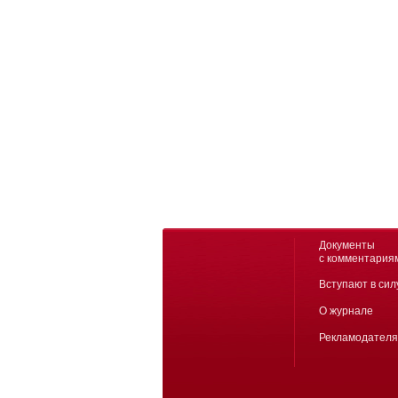
Документы
с комментария
Вступают в сил
О журнале
Рекламодател