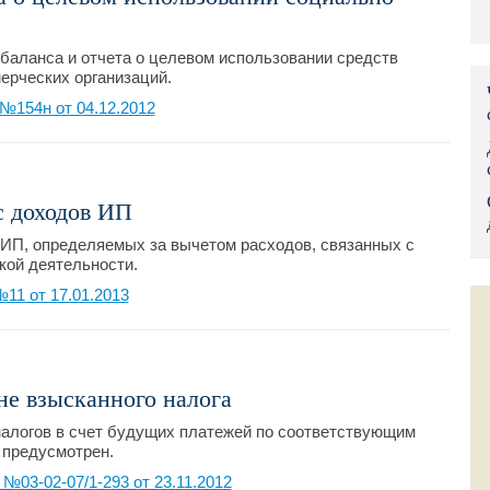
Правительс
баланса и отчета о целевом использовании средств
Президент: 
ерческих организаций.
№154н от 04.12.2012
Роструд
Социальный
с доходов ИП
Суд общей 
ИП, определяемых за вычетом расходов, связанных с
Федеральна
ой деятельности.
11 от 17.01.2013
Фонд социа
Остальные 
не взысканного налога
алогов в счет будущих платежей по соответствующим
 предусмотрен.
03-02-07/1-293 от 23.11.2012