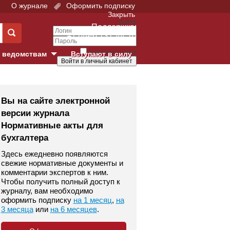
О журнале
Оформить подписку
Закрыть
Войти
Поддержка:
+7 (495) 737-44-10
Запомнить меня
 ведомствам
Вступают в силу
Забыли свой пароль?
е суды
Войти
Регистрация
Вы на сайте электронной
версии журнала
Суд
Нормативные акты для
бухгалтера
екция в г. Москве
Здесь ежедневно появляются
онный Суд
свежие нормативные документы и
комментарии экспертов к ним.
Чтобы получить полный доступ к
журналу, вам необходимо
оформить подписку
на 1 месяц
,
на
3 месяца
или
на 6 месяцев
.
 фонд