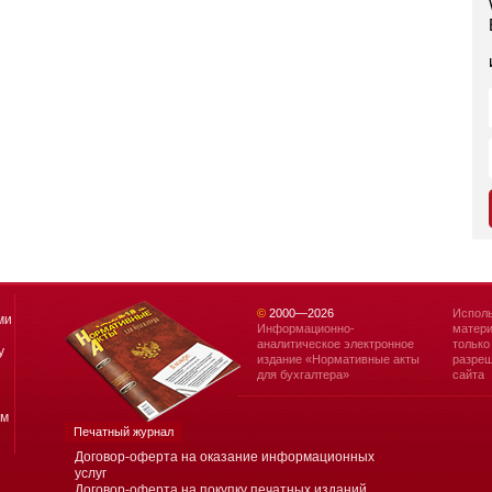
©
2000—
2026
Исполь
ми
Информационно-
матери
аналитическое электронное
только
у
издание «Нормативные акты
разреш
для бухгалтера»
сайта
ям
Печатный журнал
Договор-оферта на оказание информационных
услуг
Договор-оферта на покупку печатных изданий