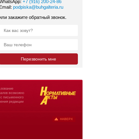
WhatsApp:
+7 (916) 200-24-86
Email:
podpiska@buhgalteria.ru
или закажите обратный звонок.
зование
алов возможно
 с письменного
ения редакции
НАВЕРХ