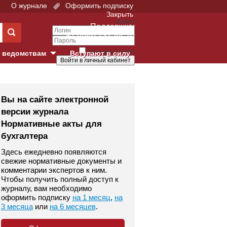
О журнале
Оформить подписку
Закрыть
Войти
Поддержка:
+7 (495) 737-44-10
Запомнить меня
 ведомствам
Вступают в силу
Забыли свой пароль?
е суды
Войти
Регистрация
Вы на сайте электронной
версии журнала
Суд
Нормативные акты для
бухгалтера
екция в г. Москве
Здесь ежедневно появляются
онный Суд
свежие нормативные документы и
комментарии экспертов к ним.
Чтобы получить полный доступ к
журналу, вам необходимо
оформить подписку
на 1 месяц
,
на
3 месяца
или
на 6 месяцев
.
 фонд