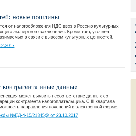
Правительс
тей: новые пошлины
Президент: 
тся от налогообложения НДС ввоз в Россию культурных
щего экспертного заключения. Кроме того, уточнен
Роструд
взимаемых в связи с вывозом культурных ценностей.
Социальный
12.2017
Суд общей 
Федеральна
Фонд социа
 контрагента иные данные
Остальные 
нспекция может выявить несоответствие данных со
рации контрагента налогоплательщика. С III квартала
зможность направления пояснений в электронной форме.
жбы №ЕД-4-15/21345@ от 23.10.2017