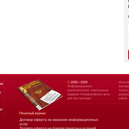
©
2000—
2026
Исполь
ми
Информационно-
матери
аналитическое электронное
только
у
издание «Нормативные акты
разреш
для бухгалтера»
сайта
ям
Печатный журнал
Договор-оферта на оказание информационных
услуг
Договор-оферта на покупку печатных изданий