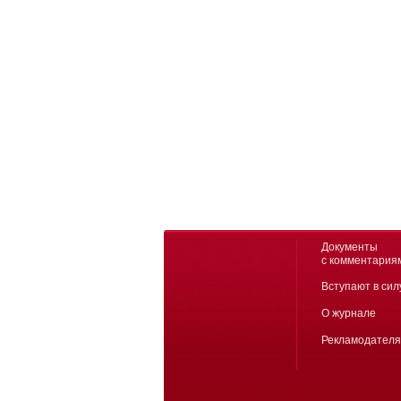
Документы
с комментария
Вступают в сил
О журнале
Рекламодател