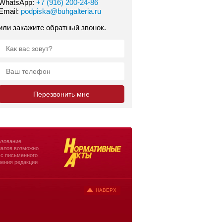
WhatsApp:
+7 (916) 200-24-86
Email:
podpiska@buhgalteria.ru
или закажите обратный звонок.
зование
алов возможно
 с письменного
ения редакции
НАВЕРХ