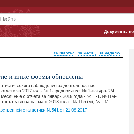
Документы по
Арбитражны
за квартал
за месяц
за неделю
Банк России
Верховный 
тие и иные формы обновлены
Гострудинсп
атистического наблюдения за деятельностью
с отчета за 2017 год - № 1-предприятие, № 1-натура-БМ,
Конституци
месячные с отчета за январь 2018 года - № П-1, № ПМ-
тчета за январь - март 2018 года - № П-5 (м), № ПМ.
Минтруд
ственной статистики №541 от 21.08.2017
Минфин
Пенсионный