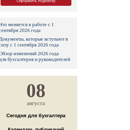
Оформить подписку
тво
законы и указы
Что меняется в работе с 1
сентября 2026 года
Документы, которые вступают в
 фонд России
силу с 1 сентября 2026 года
Обзор изменений 2026 года
юрисдикции
для бухгалтеров и руководителей
я налоговая служба
льного страхования
08
ведомства
августа
Сегодня для бухгалтера
Календарь публикаций