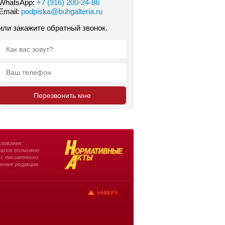
WhatsApp:
+7 (916) 200-24-86
Email:
podpiska@buhgalteria.ru
или закажите обратный звонок.
зование
алов возможно
 с письменного
ения редакции
НАВЕРХ