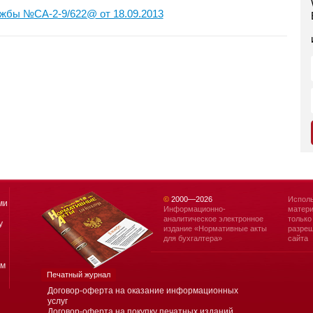
жбы №СА-2-9/622@ от 18.09.2013
©
2000—
2026
Исполь
ми
Информационно-
матери
аналитическое электронное
только
у
издание «Нормативные акты
разреш
для бухгалтера»
сайта
ям
Печатный журнал
Договор-оферта на оказание информационных
услуг
Договор-оферта на покупку печатных изданий