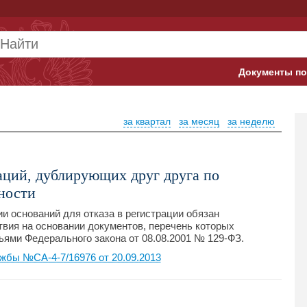
Документы по
Арбитражны
за квартал
за месяц
за неделю
Банк России
Верховный 
аций, дублирующих друг друга по
Гострудинсп
ности
Конституци
и оснований для отказа в регистрации обязан
вия на основании документов, перечень которых
ями Федерального закона от 08.08.2001 № 129-ФЗ.
Минтруд
жбы №СА-4-7/16976 от 20.09.2013
Минфин
Пенсионный