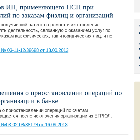
дов ИП, применяющего ПСН при
Правительс
лий по заказам физлиц и организаций
Президент: 
получивший патент на ремонт и изготовление
ть деятельность, связанную с оказанием услуг по
Роструд
казам как физических, так и юридических лиц, и не
Социальный
 03-11-12/38688 от 18.09.2013
Суд общей 
Федеральна
Фонд социа
решения о приостановлении операций по
Остальные 
рганизации в банке
а о приостановлении операций по счетам
ращается после исключения организации из ЕГРЮЛ.
03-02-08/38179 от 16.09.2013