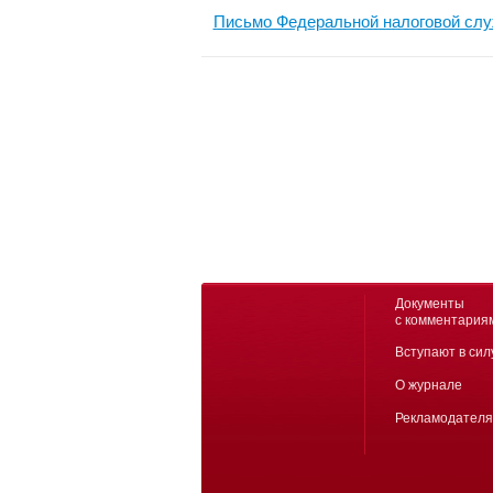
Письмо Федеральной налоговой слу
Документы
с комментария
Вступают в сил
О журнале
Рекламодател