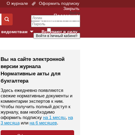
О журнале
Оформить подписку
Закрыть
Войти
Поддержка:
+7 (495) 737-44-10
Запомнить меня
 ведомствам
Вступают в силу
Забыли свой пароль?
е суды
Войти
Регистрация
Вы на сайте электронной
версии журнала
Суд
Нормативные акты для
бухгалтера
екция в г. Москве
Здесь ежедневно появляются
онный Суд
свежие нормативные документы и
комментарии экспертов к ним.
Чтобы получить полный доступ к
журналу, вам необходимо
оформить подписку
на 1 месяц
,
на
3 месяца
или
на 6 месяцев
.
 фонд