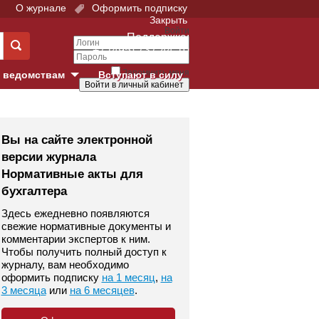
О журнале
Оформить подписку
Закрыть
Войти
Поддержка:
+7 (495) 737-44-10
Запомнить меня
 ведомствам
Вступают в силу
Забыли свой пароль?
е суды
Войти
Регистрация
Вы на сайте электронной
версии журнала
Суд
Нормативные акты для
бухгалтера
екция в г. Москве
Здесь ежедневно появляются
онный Суд
свежие нормативные документы и
комментарии экспертов к ним.
Чтобы получить полный доступ к
журналу, вам необходимо
оформить подписку
на 1 месяц
,
на
3 месяца
или
на 6 месяцев
.
 фонд