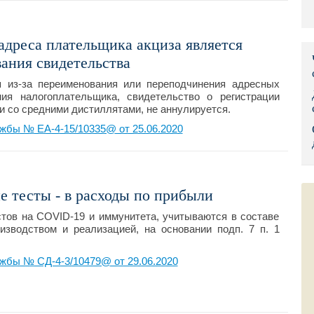
Правительс
адреса плательщика акциза является
Президент: 
ания свидетельства
Роструд
 из-за переименования или переподчинения адресных
ия налогоплательщика, свидетельство о регистрации
Социальный
 со средними дистиллятами, не аннулируется.
жбы № ЕА-4-15/10335@ от 25.06.2020
Суд общей 
Федеральна
Фонд социа
е тесты - в расходы по прибыли
стов на COVID-19 и иммунитета, учитываются в составе
Остальные 
изводством и реализацией, на основании подп. 7 п. 1
жбы № СД-4-3/10479@ от 29.06.2020