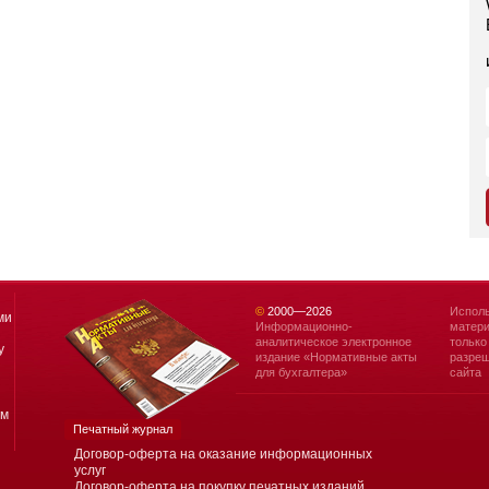
©
2000—
2026
Исполь
ми
Информационно-
матери
аналитическое электронное
только
у
издание «Нормативные акты
разреш
для бухгалтера»
сайта
ям
Печатный журнал
Договор-оферта на оказание информационных
услуг
Договор-оферта на покупку печатных изданий