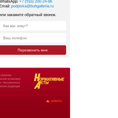
WhatsApp:
+7 (916) 200-24-86
Email:
podpiska@buhgalteria.ru
или закажите обратный звонок.
зование
алов возможно
 с письменного
ения редакции
НАВЕРХ