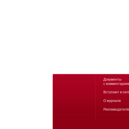
Документы
с комментария
Вступают в сил
О журнале
Рекламодател