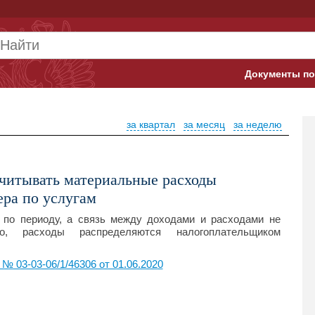
Документы по
Арбитражны
за квартал
за месяц
за неделю
Банк России
Верховный 
учитывать материальные расходы
Гострудинсп
ера по услугам
Конституци
 по периоду, а связь между доходами и расходами не
, расходы распределяются налогоплательщиком
Минтруд
 03-03-06/1/46306 от 01.06.2020
Минфин
Пенсионный