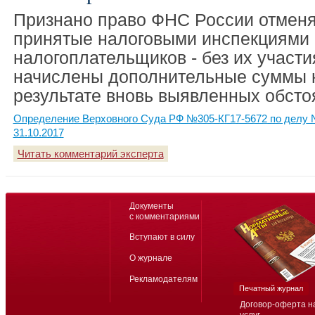
Признано право ФНС России отменя
принятые налоговыми инспекциями 
налогоплательщиков - без их участи
начислены дополнительные суммы н
результате вновь выявленных обсто
Определение Верховного Суда РФ №305-КГ17-5672 по делу N
31.10.2017
Читать комментарий эксперта
Документы
с комментариями
Вступают в силу
О журнале
Рекламодателям
Печатный журнал
Договор-оферта н