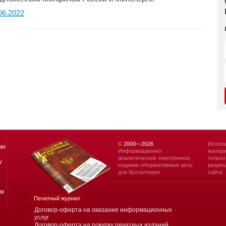
06.2022
©
2000—
2026
Исполь
ми
Информационно-
матери
аналитическое электронное
только
у
издание «Нормативные акты
разреш
для бухгалтера»
сайта
ям
Печатный журнал
Договор-оферта на оказание информационных
услуг
Договор-оферта на покупку печатных изданий