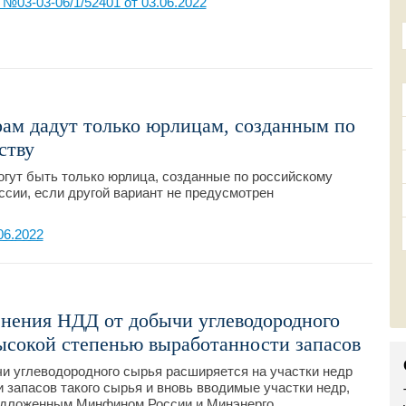
03-03-06/1/52401 от 03.06.2022
ам дадут только юрлицам, созданным по
ству
гут быть только юрлица, созданные по российскому
ссии, если другой вариант не предусмотрен
06.2022
нения НДД от добычи углеводородного
высокой степенью выработанности запасов
и углеводородного сырья расширяется на участки недр
 запасов такого сырья и вновь вводимые участки недр,
едложенным Минфином России и Минэнерго.