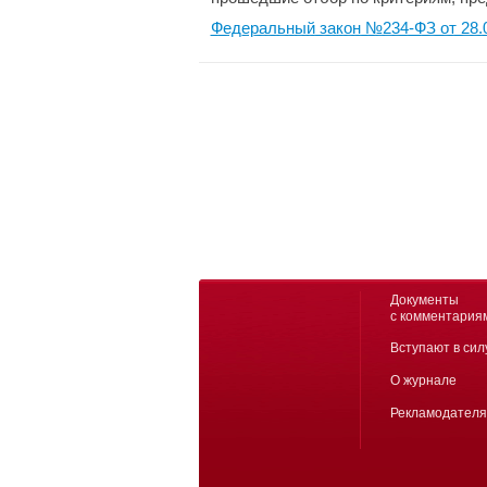
Федеральный закон №234-ФЗ от 28.
Документы
с комментария
Вступают в сил
О журнале
Рекламодател