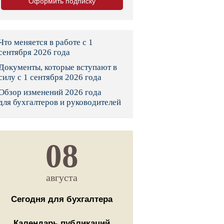
Оформить подписку
тво
законы и указы
Что меняется в работе с 1
сентября 2026 года
Документы, которые вступают в
 фонд России
силу с 1 сентября 2026 года
Обзор изменений 2026 года
юрисдикции
для бухгалтеров и руководителей
я налоговая служба
льного страхования
08
ведомства
августа
Сегодня для бухгалтера
Календарь публикаций