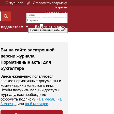
О журнале
Оформить подписку
Закрыть
Войти
Поддержка:
+7 (495) 737-44-10
Запомнить меня
 ведомствам
Вступают в силу
Забыли свой пароль?
е суды
Войти
Регистрация
Вы на сайте электронной
версии журнала
Суд
Нормативные акты для
бухгалтера
екция в г. Москве
Здесь ежедневно появляются
онный Суд
свежие нормативные документы и
комментарии экспертов к ним.
Чтобы получить полный доступ к
журналу, вам необходимо
оформить подписку
на 1 месяц
,
на
3 месяца
или
на 6 месяцев
.
 фонд