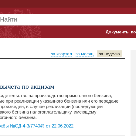
Документы по
Арбитражны
за квартал
за месяц
за неделю
Банк России
Верховный 
Гострудинсп
вычета по акцизам
Конституци
идетельство на производство прямогонного бензина,
е при реализации указанного бензина или его передаче
н произведён, в случае реализации (последующей
Минтруд
такого бензина налогоплательщику, имеющему
огонного бензина.
Минфин
жбы №СД-4-3/7740@ от 22.06.2022
Пенсионный