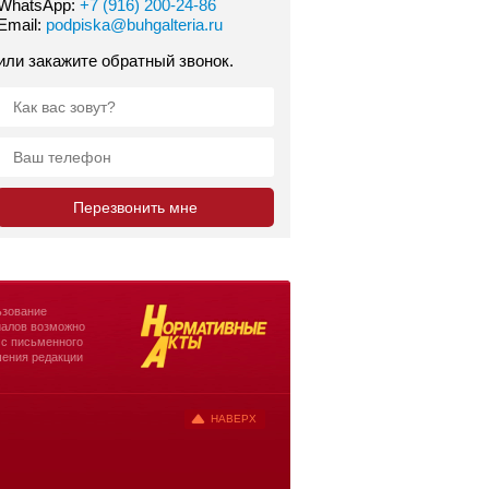
WhatsApp:
+7 (916) 200-24-86
Email:
podpiska@buhgalteria.ru
или закажите обратный звонок.
зование
алов возможно
 с письменного
ения редакции
НАВЕРХ