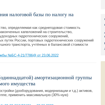
Правительс
ия налоговой базы по налогу на
Президент: 
Роструд
ство, определяемая как среднегодовая стоимость
законченных капвложений на строительство,
Социальный
удоходных гидротехнических сооружений,
х путях России, портовых гидротехнических сооружений
шного транспорта, учтённых в балансовой стоимости
Суд общей 
Федеральна
жбы №БС-4-21/7786@ от 23.06.2022
Фонд социа
Остальные 
(одиннадцатой) амортизационной группы
мого имущества
стройки (дооборудования, модернизации и т.д.) активов,
уппе, применить максимальную (30%-ную)