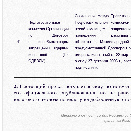
Соглашение между Правительс
Подготовительная
Подготовительной комиссией
комиссия Организации
всеобъемлющем запрещен
по Договору
проведении меропр
41.
о всеобъемлющем
объектов Международно
запрещении ядерных
предусмотренной Договором 
испытаний (ПК
ядерных испытаний от 22 марта
ОДВЗЯИ)
в силу 27 декабря 2006 г., вр
подписания).
2.
Настоящий приказ вступает в силу по истечен
его официального опубликования, но не ранее
налогового периода по налогу на добавленную сто
Министр иностранных дел Российской 
финансов Росс