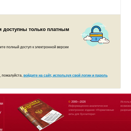
м доступны только платным
ите полный доступ к электронной версии
, пожалуйста,
войдите на сайт, используя свой логин и пароль
©
2000—
2026
Использ
ми
Информационно-аналитическое
возможн
электронное издание «Нормативные
разреше
у
акты для бухгалтера»
ям