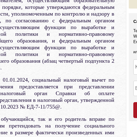
имателем, осуществляющим образовательную
в порядке, которые утверждаются федеральным
сти, уполномоченным по контролю и надзору в
в, по согласованию с федеральным органом
С
 осуществляющим функции по выработке и
Т
енной политики и нормативно-правовому
W
бщего образования, и федеральным органом
E
 осуществляющим функции по выработке и
и
енной политики и нормативно-правовому
его образования (абзац четвертый подпункта 2
.
 01.01.2024, социальный налоговый вычет по
ения предоставляется при представлении
 налоговый орган Справки об оплате
представления в налоговый орган, утвержденной
.10.2023 № ЕД-7-11/755@.
 обучающийся, так и его родитель вправе по
ям претендовать на получение социального
ение в размере фактически произведенных ими