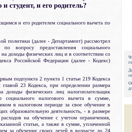
 и студент, и его родитель?
Правительс
Президент: 
ющимся и его родителем социального вычета по
Роструд
вой политики (далее - Департамент) рассмотрел
Социальный
 по вопросу предоставления социального
 на доходы физических лиц и в соответствии со
Суд общей 
Ч
декса Российской Федерации (далее - Кодекс)
г
Федеральна
Д
с
ервым подпункта 2 пункта 1 статьи 219 Кодекса
Фонд социа
О
 главой 23 Кодекса, при определении размера
д
на доходы физических лиц налогоплательщик
Остальные 
е социального налогового вычета в сумме,
иком в налоговом периоде за свое обучение в
их образовательную деятельность, - в размере
расходов на обучение с учетом ограничения,
казанной статьи, а также в сумме, уплаченной
ем за обучение своих детей в возрасте до 24