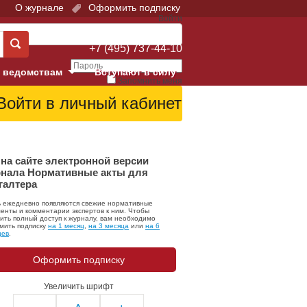
О журнале
Оформить подписку
Войти
Поддержка:
+7 (495) 737-44-10
 ведомствам
Вступают в силу
Запомнить меня
е суды
Забыли свой пароль?
Войти
Регистрация
Суд
на сайте электронной версии
нала Нормативные акты для
галтера
екция в г. Москве
ь ежедневно появляются свежие нормативные
онный Суд
енты и комментарии экспертов к ним. Чтобы
ить полный доступ к журналу, вам необходимо
мить подписку
на 1 месяц
,
на 3 месяца
или
на 6
цев
.
Оформить подписку
Увеличить шрифт
 фонд