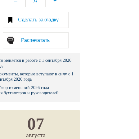
–
A
+
тво
Сделать закладку
законы и указы
Распечатать
 фонд России
юрисдикции
то меняется в работе с 1 сентября 2026
ода
я налоговая служба
окументы, которые вступают в силу с 1
ентября 2026 года
льного страхования
бзор изменений 2026 года
ля бухгалтеров и руководителей
ведомства
07
августа