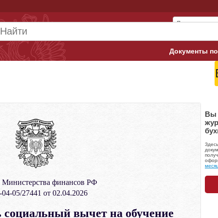
Документы по
Арбитражны
Банк России
Верховный 
Вы 
жур
бух
Гострудинсп
Здес
Конституци
докум
получ
офор
меся
Минтруд
 Министерства финансов РФ
Минфин
04-05/27441 от 02.04.2026
Пенсионный
 социальный вычет на обучение