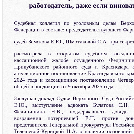
работодатель, даже если винов
Судебная коллегия по уголовным делам Верхо
Федерации в составе: председательствующего Фарг
судей Земскова Е.Ю., Шмотиковой С.А. при секре
рассмотрела в открытом судебном заседан
кассационной жалобе осужденного Фединиш
Прикубанского районного суда г. Краснодара 
апелляционное постановление Краснодарского кра
2024 года и кассационное постановление Четвер
общей юрисдикции от 9 октября 2025 года.
Заслушав доклад Судьи Верховного Суда Россий
Е.Ю., выступление адвоката Булатова С.Н.
Фединишина Н.В., поддержавшего доводы 
возражения потерпевшей Е.Н. против дов
представителя Генеральной прокуратуры Российс
Телешевой-Курицкой Н.А. о наличии оснований 