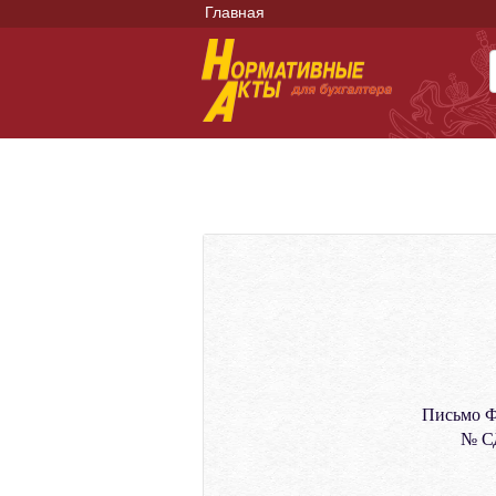
Главная
Письмо Ф
№ СД