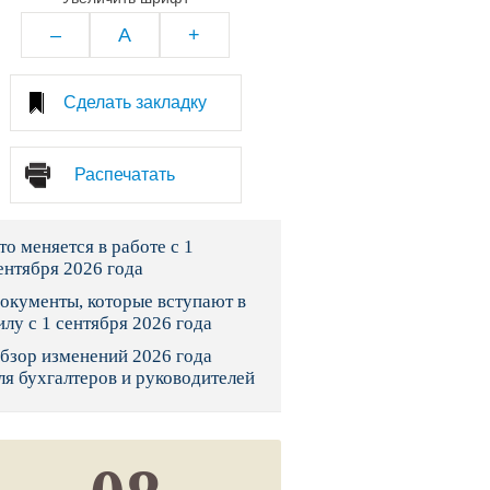
тво
–
A
+
законы и указы
Сделать закладку
 фонд России
Распечатать
юрисдикции
то меняется в работе с 1
я налоговая служба
ентября 2026 года
льного страхования
окументы, которые вступают в
илу с 1 сентября 2026 года
ведомства
бзор изменений 2026 года
ля бухгалтеров и руководителей