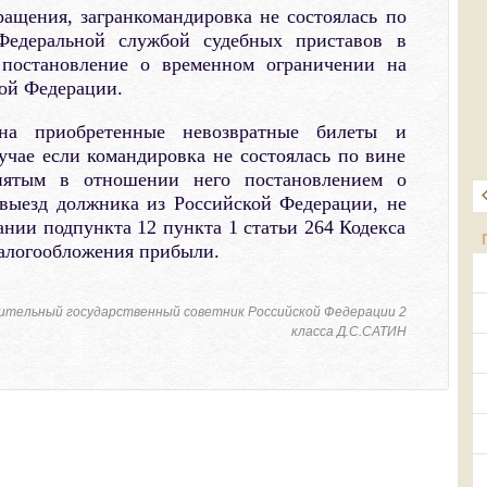
ращения, загранкомандировка не состоялась по
Федеральной службой судебных приставов в
постановление о временном ограничении на
ой Федерации.
на приобретенные невозвратные билеты и
учае если командировка не состоялась по вине
нятым в отношении него постановлением о
выезд должника из Российской Федерации, не
ании подпункта 12 пункта 1 статьи 264 Кодекса
 налогообложения прибыли.
ительный государственный советник Российской Федерации 2
класса Д.С.САТИН