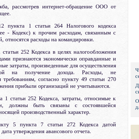
ужба, рассмотрев интернет-обращение ООО от
Правительс
ющее.
Президент: 
2 пункта 1 статьи 264 Налогового кодекса
ее - Кодекс) к прочим расходам, связанным с
Роструд
й, относятся расходы на командировки.
Социальный
 статьи 252 Кодекса в целях налогообложения
дами признаются экономически оправданные и
Суд общей 
ые затраты, произведенные для осуществления
Ч
Федеральна
нной на получение дохода. Расходы, не
с
 требованиям, согласно пункту 49 статьи 270
Фонд социа
Д
ожения прибыли организаций не учитываются.
с
Остальные 
 1 статьи 252 Кодекса, затраты, относимые к
О
ки, должны быть связаны с состоявшейся
д
носящей производственный характер.
нкту 5 пункта 7 статьи 272 Кодекса датой
 дата утверждения авансового отчета.