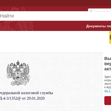
Документы по
Арбитражны
Банк России
Верховный 
Вы
ве
Гострудинсп
ак
Конституци
Здес
норм
эксп
Минтруд
к жу
на 1
едеральной налоговой службы
Минфин
-4-3/1352@ от 29.01.2020
Пенсионный