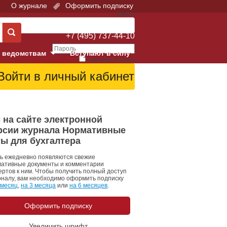
О журнале
Оформить подписку
Войти
Поддержка:
+7 (495) 737-44-10
 ведомствам
Вступают в силу
Запомнить меня
е суды
Забыли свой пароль?
Войти
Регистрация
Суд
 на сайте электронной
рсии журнала Нормативные
екция в г. Москве
ты для бухгалтера
онный Суд
ь ежедневно появляются свежие
ативные документы и комментарии
ертов к ним. Чтобы получить полный доступ
рналу, вам необходимо оформить подписку
 месяц
,
на 3 месяца
или
на 6 месяцев
.
Оформить подписку
 фонд
Увеличить шрифт