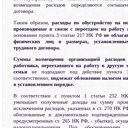
возмещения расходов определяются соглаше
договора.
Таким образом,
расходы по обустройству на н
производимые в связи с переездом на работу 
основании пункта 3 статьи 217 НК РФ
не облага
физических лиц в размерах, установленны
трудового договора.
Суммы возмещения организацией расходов
работника, переехавшего на работу в другую м
семьи
не подпадают под действие пункта 
соответственно,
подлежат обложению налогом на
в установленном порядке.
В соответствии с пунктом 1 статьи 252 НК
уменьшает полученные доходы на сумму произ
исключением расходов, указанных в ст. 270 НК Р
обоснованные и документально подтвержденные
предусмотренных ст. 265 НК РФ, - убытки), осущ
налогоплательщиком. Под обоснованными 