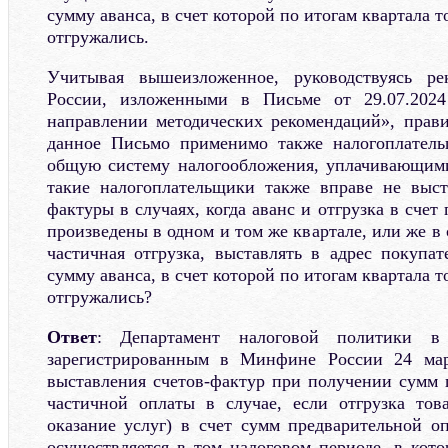
сумму аванса, в счет которой по итогам квартала т
отгружались.
Учитывая вышеизложенное, руководствуясь р
России, изложенными в Письме от 29.07.202
направлении методических рекомендаций», прав
данное Письмо применимо также налогоплател
общую систему налогообложения, уплачивающим
такие налогоплательщики также вправе не выст
фактуры в случаях, когда аванс и отгрузка в счет
произведены в одном и том же квартале, или же в 
частичная отгрузка, выставлять в адрес покупат
сумму аванса, в счет которой по итогам квартала т
отгружались?
Ответ
: Департамент налоговой политики в
зарегистрированным в Минфине России 24 мар
выставления счетов-фактур при получении сумм 
частичной оплаты в случае, если отгрузка тов
оказание услуг) в счет сумм предварительной о
осуществляется в том налоговом периоде, в кот