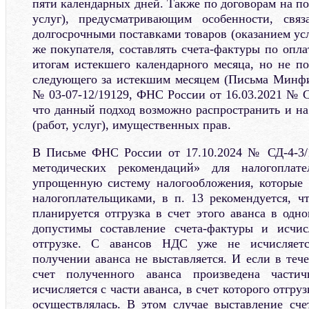
пяти календарных дней. Также по договорам на по
услуг), предусматривающим особенности, свя
долгосрочными поставками товаров (оказанием услу
же покупателя, составлять счета-фактуры по опла
итогам истекшего календарного месяца, но не по
следующего за истекшим месяцем (Письма Минфи
№ 03-07-12/19129, ФНС России от 16.03.2021 № С
что данный подход возможно распространить и на
(работ, услуг), имущественных прав.
В Письме ФНС России от 17.10.2024 № СД-4-3
методических рекомендаций» для налогоплат
упрощенную систему налогообложения, которые 
налогоплательщиками, в п. 13 рекомендуется, ч
планируется отгрузка в счет этого аванса в одн
допустимы составление счета-фактуры и исчи
отгрузке. С авансов НДС уже не исчисляетс
получении аванса не выставляется. И если в теч
счет полученного аванса произведена части
исчисляется с части аванса, в счет которого отгру
осуществлялась. В этом случае выставление сч