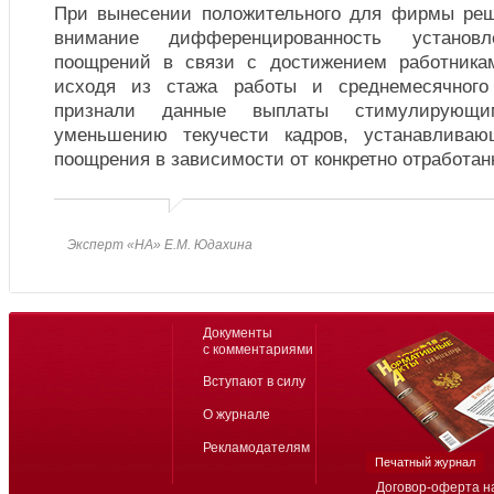
При вынесении положительного для фирмы реш
внимание дифференцированность установл
поощрений в связи с достижением работникам
исходя из стажа работы и среднемесячного
признали данные выплаты стимулирующи
уменьшению текучести кадров, устанавлива
поощрения в зависимости от конкретно отработан
Эксперт «НА» Е.М. Юдахина
Документы
с комментариями
Вступают в силу
О журнале
Рекламодателям
Печатный журнал
Договор-оферта н