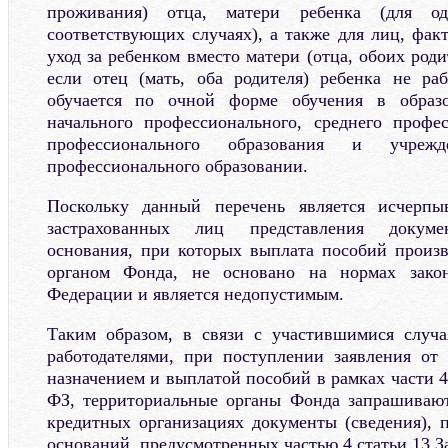
проживания) отца, матери ребенка (для о
соответствующих случаях), а также для лиц, фа
уход за ребенком вместо матери (отца, обоих роди
если отец (мать, оба родителя) ребенка не ра
обучается по очной форме обучения в образо
начального профессионального, среднего профе
профессионального образования и учрежде
профессионального образовании.
Поскольку данный перечень является исчерпы
застрахованных лиц представления докуме
основания, при которых выплата пособий произ
органом Фонда, не основано на нормах закон
Федерации и является недопустимым.
Таким образом, в связи с участившимися случ
работодателями, при поступлении заявления от 
назначением и выплатой пособий в рамках части 4
ФЗ, территориальные органы Фонда запрашивают
кредитных организациях документы (сведения),
оснований, предусмотренных частью 4 статьи 13 З