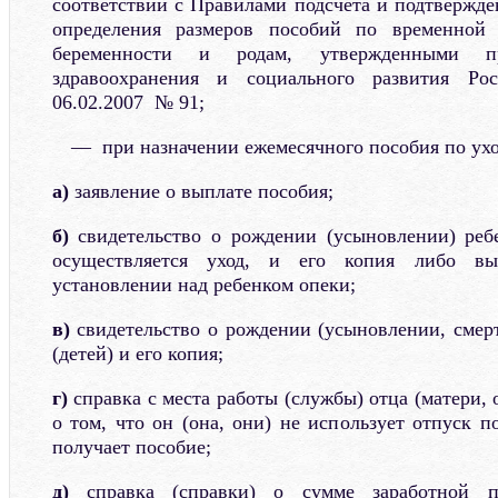
соответствии с Правилами подсчета и подтвержде
определения размеров пособий по временной 
беременности и родам, утвержденными пр
здравоохранения и социального развития Ро
06.02.2007 № 91;
при назначении ежемесячного пособия по ухо
а)
заявление о выплате пособия;
б)
свидетельство о рождении (усыновлении) ребе
осуществляется уход, и его копия либо в
установлении над ребенком опеки;
в)
свидетельство о рождении (усыновлении, смер
(детей) и его копия;
г)
справка с места работы (службы) отца (матери, 
о том, что он (она, они) не использует отпуск п
получает пособие;
д)
справка (справки) о сумме заработной 