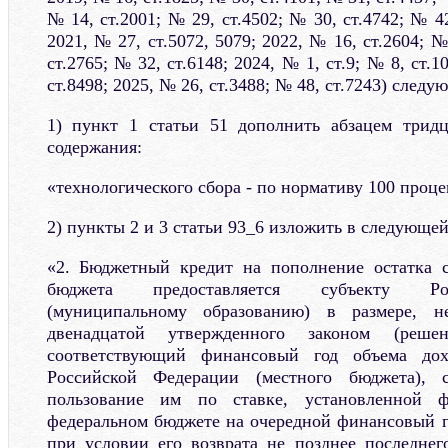
№ 14, ст.2001; № 29, ст.4502; № 30, ст.4742; № 42
2021, № 27, ст.5072, 5079; 2022, № 16, ст.2604; №
ст.2765; № 32, ст.6148; 2024, № 1, ст.9; № 8, ст.1
ст.8498; 2025, № 26, ст.3488; № 48, ст.7243) след
1) пункт 1 статьи 51 дополнить абзацем трид
содержания:
«технологического сбора - по нормативу 100 проце
2) пункты 2 и 3 статьи 93_6 изложить в следующей
«2. Бюджетный кредит на пополнение остатка с
бюджета предоставляется субъекту Ро
(муниципальному образованию) в размере, 
двенадцатой утвержденного законом (реш
соответствующий финансовый год объема дох
Российской Федерации (местного бюджета),
пользование им по ставке, установленной 
федеральном бюджете на очередной финансовый г
при условии его возврата не позднее последнег