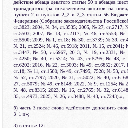
действие абзаца девятого статьи 50 и абзацев шест
тринадцатого (за исключением акцизов на пиво,
пункта 2 и пунктов 2_2 и 2_3 статьи 56 Бюджет
Федерации (Собрание законодательства Российско
ст.3823; 2004, № 34, ст.3535; 2005, № 27, ст.2717; 
ст.5503; 2007, № 18, ст.2117; № 46, ст.5553; № 
ст.5500; 2009, № 1, ст.18; № 30, ст.3739; № 39, ст.
№ 21, ст.2524; № 46, ст.5918; 2011, № 15, ст.2041; 
ст.3447; № 50, ст.6967; 2013, № 19, ст.2331; № 
ст.4250; № 40, ст.5314; № 43, ст.5795; № 48, ст
ст.6202; 2016, № 22, ст.3093; № 49, ст.6852; 2017,
ст.18; № 11, ст.1580; № 49, ст.7495, 7528; № 53, ст.
№ 52, ст.7797; 2020, № 31, ст.5022; № 40, ст.616
27, ст.5079; № 49, ст.8148; 2022, № 9, ст.1254; № 2
№ 48, ст.8315; 2023, № 16, ст.2765; № 32, ст.614
33, ст.4973; 2025, № 26, ст.3488; № 48, ст.7243).»;
б) часть 3 после слова «действие» дополнить сло
3_1 и»;
3) в статье 12: