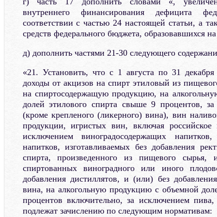
г) часть 17 дополнить словами «, увеличе
внутреннего финансирования дефицита фе
соответствии с частью 24 настоящей статьи, а т
средств федерального бюджета, образовавшихся на 
д) дополнить частями 21-30 следующего содержани
«21. Установить, что с 1 августа по 31 декабря
доходы от акцизов на спирт этиловый из пищевог
на спиртосодержащую продукцию, на алкогольну
долей этилового спирта свыше 9 процентов, за
(кроме крепленого (ликерного) вина), вин налив
продукции, игристых вин, включая российское 
исключением виноградосодержащих напитков,
напитков, изготавливаемых без добавления рек
спирта, произведенного из пищевого сырья, 
спиртованных виноградного или иного плодов
добавления дистиллятов, и (или) без добавления
вина, на алкогольную продукцию с объемной доле
процентов включительно, за исключением пива, 
подлежат зачислению по следующим нормативам: