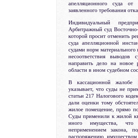
апелляционного суда от 
заявленного требования отка
Индивидуальный предпр
Арбитражный суд Восточно-
которой просит отменить ре
суда апелляционной инста
судами норм материального 
несоответствия выводов с
направить дело на новое 
области в ином судебном сос
В кассационной жалобе 
указывает, что суды не при
статьи 217 Налогового коде
дали оценки тому обстоятел
жилое помещение, прямо по
Суды применили к жилой кв
иного имущества, что 
неприменением закона, п
распоряжению имуществом 