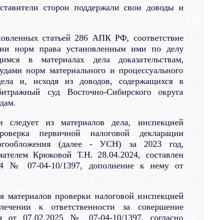
дставители сторон поддержали свои доводы и
новленных статьей 286 АПК РФ, соответствие
нии норм права установленным ими по делу
имся в материалах дела доказательствам,
удами норм материального и процессуального
ела и, исходя из доводов, содержащихся в
битражный суд Восточно-Сибирского округа
дам.
и следует из материалов дела, инспекцией
роверка первичной налоговой декларации
гообложения (далее - УСН) за 2023 год,
ателем Крюковой Т.Н. 28.04.2024, составлен
24 № 07-04-10/1397, дополнение к нему от
ия материалов проверки налоговой инспекцией
ечении к ответственности за совершение
я от 07.02.2025 № 07-04-10/1397, согласно