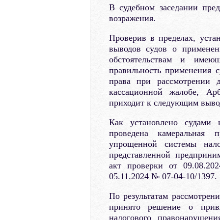
В судебном заседании пре
возражения.
Проверив в пределах, уста
выводов судов о примене
обстоятельствам и имеющ
правильность применения с
права при рассмотрении д
кассационной жалобе, Ар
приходит к следующим выво
Как установлено судами 
проведена камеральная п
упрощенной системы нало
представленной предприним
акт проверки от 09.08.20
05.11.2024 № 07-04-10/1397.
По результатам рассмотрен
принято решение о привл
налогового правонарушени