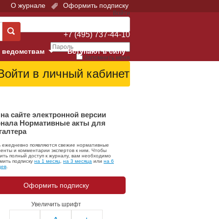
О журнале
Оформить подписку
Войти
Поддержка:
+7 (495) 737-44-10
 ведомствам
Вступают в силу
Запомнить меня
е суды
Забыли свой пароль?
Войти
Регистрация
Суд
на сайте электронной версии
нала Нормативные акты для
галтера
екция в г. Москве
ь ежедневно появляются свежие нормативные
онный Суд
енты и комментарии экспертов к ним. Чтобы
ить полный доступ к журналу, вам необходимо
мить подписку
на 1 месяц
,
на 3 месяца
или
на 6
цев
.
Оформить подписку
Увеличить шрифт
 фонд