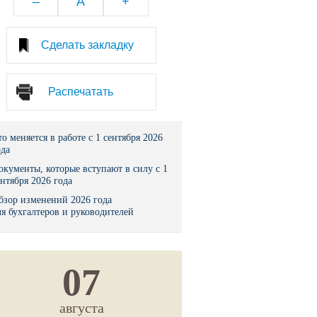
–
A
+
тво
Сделать закладку
законы и указы
Распечатать
 фонд России
юрисдикции
то меняется в работе с 1 сентября 2026
ода
я налоговая служба
окументы, которые вступают в силу с 1
ентября 2026 года
льного страхования
бзор изменений 2026 года
ля бухгалтеров и руководителей
ведомства
07
августа