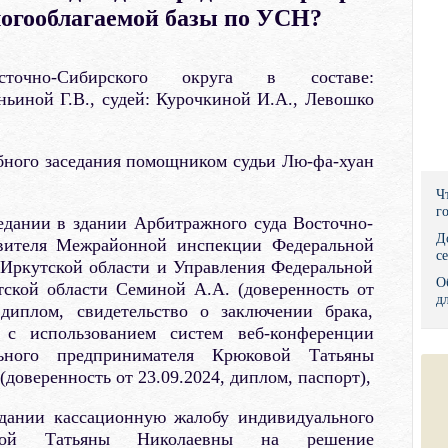
логооблагаемой базы по УСН?
Правительс
Президент: 
очно-Сибирского округа в составе:
ьиной Г.В., судей: Курочкиной И.А., Левошко
Роструд
Социальный
бного заседания помощником судьи Лю-фа-хуан
Суд общей 
Ч
г
едании в здании Арбитражного суда Восточно-
Федеральна
Д
авителя Межрайонной инспекции Федеральной
с
Иркутской области и Управления Федеральной
Фонд социа
О
ской области Семиной А.А. (доверенность от
д
, диплом, свидетельство о заключении брака,
Остальные 
, с использованием систем веб-конференции
льного предпринимателя Крюковой Татьяны
(доверенность от 23.09.2024, диплом, паспорт),
едании кассационную жалобу индивидуального
овой Татьяны Николаевны на решение