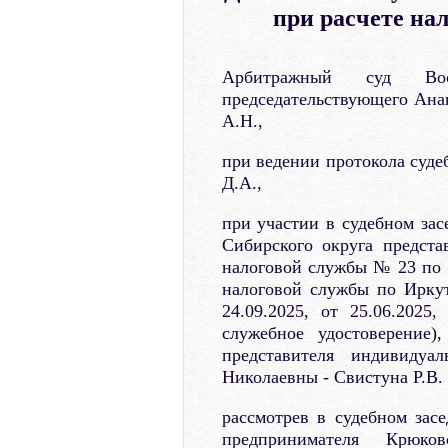
при расчете на
Арбитражный суд Вост
председательствующего Анан
А.Н.,
при ведении протокола суде
Д.А.,
при участии в судебном зас
Сибирского округа предст
налоговой службы № 23 по 
налоговой службы по Иркут
24.09.2025, от 25.06.2025
служебное удостоверение)
представителя индивидуа
Николаевны - Свистуна Р.В. 
рассмотрев в судебном зас
предпринимателя Крюк