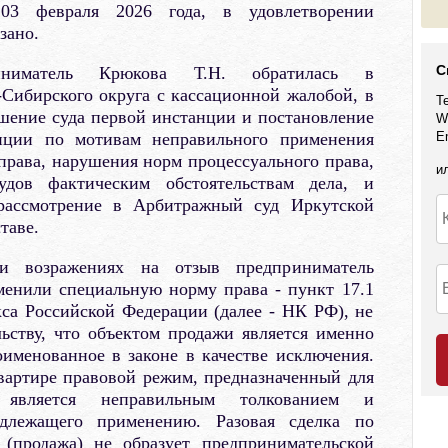
03 февраля 2026 года, в удовлетворении
зано.
С
иниматель Крюкова Т.Н. обратилась в
Сибирского округа с кассационной жалобой, в
Т
шение суда первой инстанции и постановление
W
нции по мотивам неправильного применения
E
права, нарушения норм процессуального права,
и
удов фактическим обстоятельствам дела, и
рассмотрение в Арбитражный суд Иркутской
таве.
и возражениях на отзыв предприниматель
менили специальную норму права - пункт 17.1
кса Российской Федерации (далее - НК РФ), не
ьству, что объектом продажи является именно
именованное в законе в качестве исключения.
артире правовой режим, предназначенный для
является неправильным толкованием и
одлежащего применению. Разовая сделка по
(продажа) не образует предпринимательской