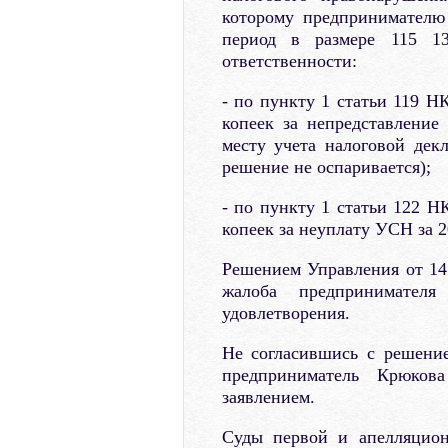
которому предпринимателю
период в размере 115 1
ответственности:
- по пункту 1 статьи 119 Н
копеек за непредставление
месту учета налоговой дек
решение не оспаривается);
- по пункту 1 статьи 122 Н
копеек за неуплату УСН за 2
Решением Управления от 14
жалоба предпринимател
удовлетворения.
Не согласившись с решение
предприниматель Крюков
заявлением.
Суды первой и апелляцион