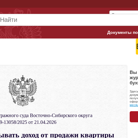
Документы по
Арбитражны
Банк России
Верховный 
Вы 
жур
бух
Гострудинсп
Здес
Конституци
докум
получ
офор
меся
Минтруд
ражного суда Восточно-Сибирского округа
Минфин
-13058/2025 от 21.04.2026
Пенсионный
вать доход от продажи квартиры