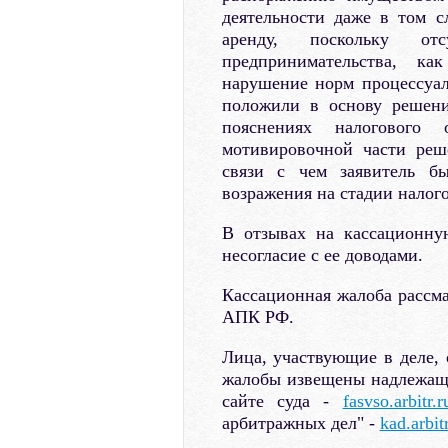
деятельности даже в том с
аренду, поскольку отс
предпринимательства, ка
нарушение норм процессуал
положили в основу решени
пояснениях налогового
мотивировочной части реш
связи с чем заявитель б
возражения на стадии налог
В отзывах на кассационну
несогласие с ее доводами.
Кассационная жалоба рассма
АПК РФ.
Лица, участвующие в деле, 
жалобы извещены надлежащи
сайте суда -
fasvso.arbitr.r
арбитражных дел" -
kad.arbitr