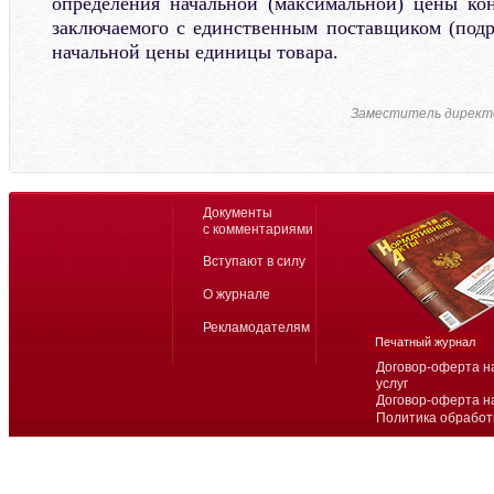
определения начальной (максимальной) цены кон
заключаемого с единственным поставщиком (подр
начальной цены единицы товара.
Заместитель директ
Документы
с комментариями
Вступают в силу
О журнале
Рекламодателям
Печатный журнал
Договор-оферта н
услуг
Договор-оферта н
Политика обработ