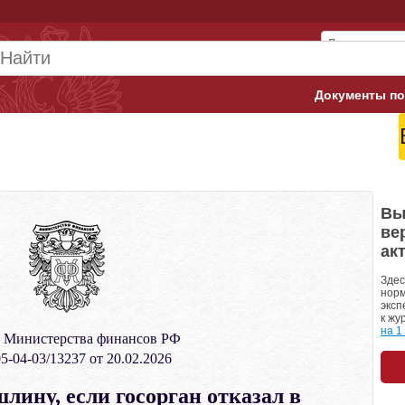
Документы по
Арбитражны
Банк России
Верховный 
Вы
ве
Гострудинсп
ак
Конституци
Здес
норм
эксп
Минтруд
к жу
на 1
 Министерства финансов РФ
Минфин
5-04-03/13237 от 20.02.2026
Пенсионный
лину, если госорган отказал в