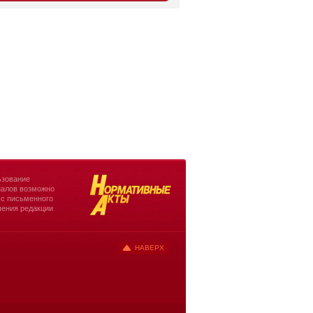
зование
алов возможно
 с письменного
ения редакции
НАВЕРХ