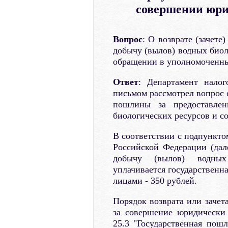
совершении юри
Вопрос
: О возврате (зачет
добычу (вылов) водных биол
обращении в уполномоченны
Ответ
: Департамент нало
письмом рассмотрел вопрос о
пошлины за предоставлен
биологических ресурсов и с
В соответствии с подпунктом
Российской Федерации (дале
добычу (вылов) водных
уплачивается государственн
лицами - 350 рублей.
Порядок возврата или заче
за совершение юридически
25.3 "Государственная пошл