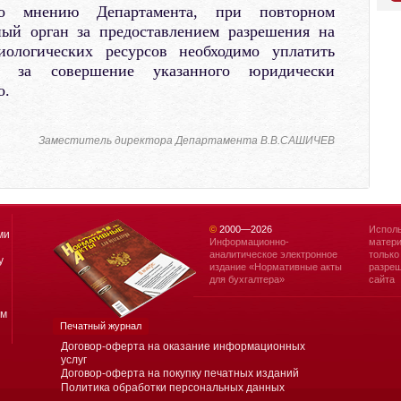
по мнению Департамента, при повторном
ый орган за предоставлением разрешения на
ологических ресурсов необходимо уплатить
у за совершение указанного юридически
о.
Заместитель директора Департамента В.В.САШИЧЕВ
©
2000—
2026
Исполь
ми
Информационно-
матери
аналитическое электронное
только
у
издание «Нормативные акты
разреш
для бухгалтера»
сайта
ям
Печатный журнал
Договор-оферта на оказание информационных
услуг
Договор-оферта на покупку печатных изданий
Политика обработки персональных данных