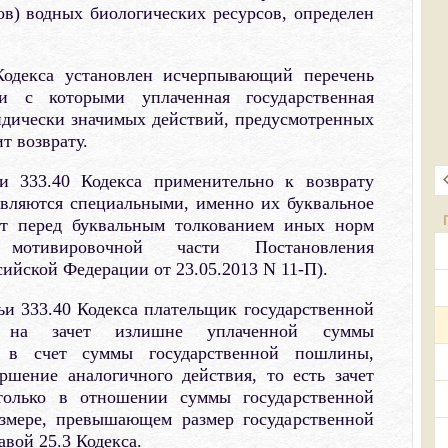
в) водных биологических ресурсов, определен
Кодекса установлен исчерпывающий перечень
ии с которыми уплаченная государственная
дически значимых действий, предусмотренных
т возврату.
и 333.40 Кодекса применительно к возврату
вляются специальными, именно их буквальное
ет перед буквальным толкованием иных норм
отивировочной части Постановления
ийской Федерации от 23.05.2013 N 11-П).
ьи 333.40 Кодекса плательщик государственной
на зачет излишне уплаченной суммы
 в счет суммы государственной пошлины,
ршение аналогичного действия, то есть зачет
только в отношении суммы государственной
змере, превышающем размер государственной
вой 25.3 Кодекса.