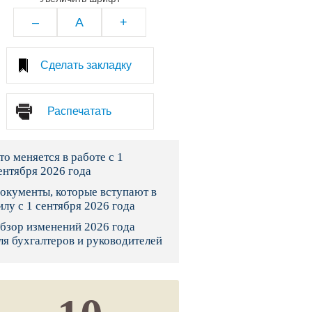
тво
–
A
+
законы и указы
Сделать закладку
 фонд России
Распечатать
юрисдикции
то меняется в работе с 1
я налоговая служба
ентября 2026 года
льного страхования
окументы, которые вступают в
илу с 1 сентября 2026 года
ведомства
бзор изменений 2026 года
ля бухгалтеров и руководителей