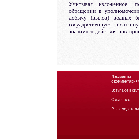
Учитывая изложенное, 
обращении в уполномоченн
добычу (вылов) водных би
государственную пошлин
значимого действия повторн
Документы
с комментария
Вступают в сил
О журнале
Рекламодател