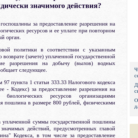
дически значимого действия?
Правительс
Президент: 
е) госпошлины за предоставление разрешения на
огических ресурсов и ее уплате при повторном
Роструд
й орган.
Социальный
говой политики в соответствии с указанным
 возврате (зачете) уплаченной государственной
Суд общей 
ие разрешения на добычу (вылов) водных
Ч
ообщает следующее.
Федеральна
с
 97 пункта 1 статьи 333.33 Налогового кодекса
Фонд социа
Д
е - Кодекс) за предоставление разрешения на
с
 биологических ресурсов организациями
Остальные 
О
ая пошлина в размере 800 рублей, физическими
д
та уплаченной суммы государственной пошлины
 значимых действий, предусмотренных главой
ина" Кодекса, в том числе за предоставление