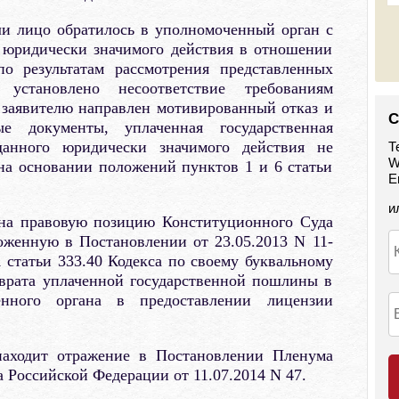
ли лицо обратилось в уполномоченный орган с
 юридически значимого действия в отношении
по результатам рассмотрения представленных
установлено несоответствие требованиям
 заявителю направлен мотивированный отказ и
С
ые документы, уплаченная государственная
анного юридически значимого действия не
Т
W
 на основании положений пунктов 1 и 6 статьи
E
и
на правовую позицию Конституционного Суда
оженную в Постановлении от 23.05.2013 N 11-
1 статьи 333.40 Кодекса по своему буквальному
зврата уплаченной государственной пошлины в
енного органа в предоставлении лицензии
находит отражение в Постановлении Пленума
Российской Федерации от 11.07.2014 N 47.