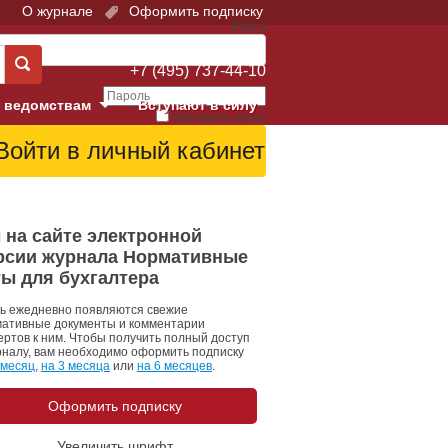
О журнале
Оформить подписку
Войти
Поддержка:
+7 (495) 737-44-10
 ведомствам
Вступают в силу
Запомнить меня
е суды
Забыли свой пароль?
Войти
Регистрация
Суд
 на сайте электронной
рсии журнала Нормативные
екция в г. Москве
ты для бухгалтера
онный Суд
ь ежедневно появляются свежие
ативные документы и комментарии
ертов к ним. Чтобы получить полный доступ
рналу, вам необходимо оформить подписку
 месяц
,
на 3 месяца
или
на 6 месяцев
.
Оформить подписку
 фонд
Увеличить шрифт