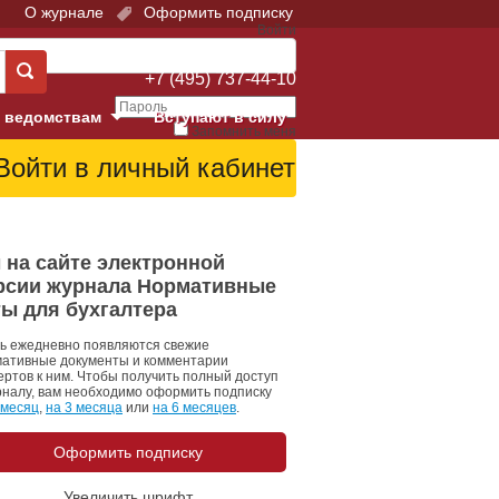
О журнале
Оформить подписку
Войти
Поддержка:
+7 (495) 737-44-10
 ведомствам
Вступают в силу
Запомнить меня
е суды
Забыли свой пароль?
Войти
Регистрация
Суд
 на сайте электронной
рсии журнала Нормативные
екция в г. Москве
ты для бухгалтера
онный Суд
ь ежедневно появляются свежие
ативные документы и комментарии
ертов к ним. Чтобы получить полный доступ
рналу, вам необходимо оформить подписку
 месяц
,
на 3 месяца
или
на 6 месяцев
.
Оформить подписку
 фонд
Увеличить шрифт