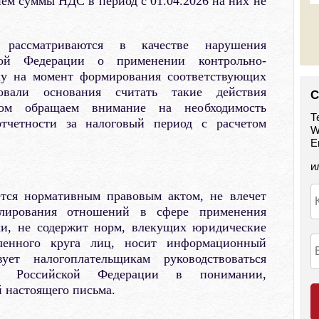
м суммы НДС в период с 01.04.2026 на них не
 рассматриваются в качестве нарушения
ской Федерации о применении контрольно-
ьку на момент формирования соответствующих
овали основания считать такие действия
С
ом обращаем внимание на необходимость
Т
тчетности за налоговый период с расчетом
W
E
и
ется нормативным правовым актом, не влечет
улирования отношений в сфере применения
ки, не содержит норм, влекущих юридические
еленного круга лиц, носит информационный
ует налогоплательщикам руководствоваться
тва Российской Федерации в понимании,
 настоящего письма.