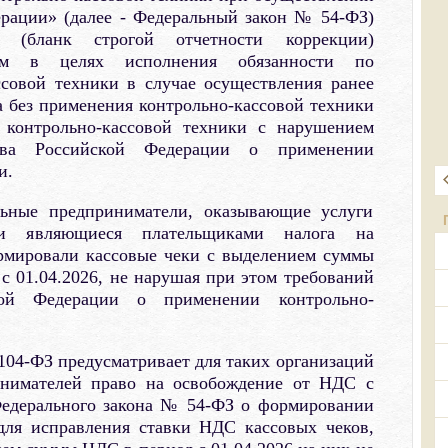
ерации» (далее - Федеральный закон № 54-ФЗ)
 (бланк строгой отчетности коррекции)
лем в целях исполнения обязанности по
совой техники в случае осуществления ранее
а без применения контрольно-кассовой техники
 контрольно-кассовой техники с нарушением
ства Российской Федерации о применении
и.
ьные предприниматели, оказывающие услуги
 и являющиеся плательщиками налога на
рмировали кассовые чеки с выделением суммы
 с 01.04.2026, не нарушая при этом требований
ской Федерации о применении контрольно-
04-ФЗ предусматривает для таких организаций
нимателей право на освобождение от НДС c
 Федерального закона № 54-ФЗ о формировании
для исправления ставки НДС кассовых чеков,