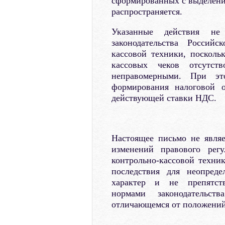
сформированных с выделение
распространяется.
Указанные действия не
законодательства Россий
кассовой техники, поскол
кассовых чеков отсутств
неправомерными. При эт
формирования налоговой о
действующей ставки НДС.
Настоящее письмо не явля
изменений правового рег
контрольно-кассовой техни
последствия для неопред
характер и не препятств
нормами законодательс
отличающемся от положений