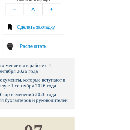
тво
–
A
+
законы и указы
Сделать закладку
 фонд России
Распечатать
юрисдикции
то меняется в работе с 1
я налоговая служба
ентября 2026 года
льного страхования
окументы, которые вступают в
илу с 1 сентября 2026 года
ведомства
бзор изменений 2026 года
ля бухгалтеров и руководителей