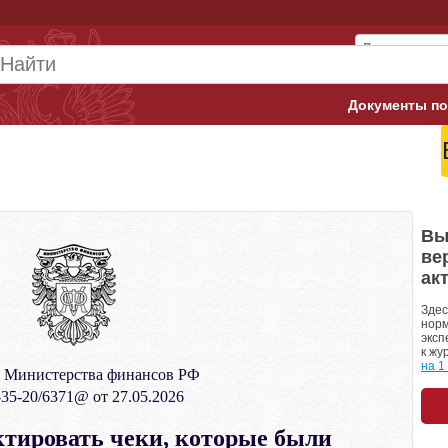
Документы по
Арбитражны
Банк России
Верховный 
Вы
ве
Гострудинсп
ак
Конституци
Здес
норм
эксп
Минтруд
к жу
на 1
 Министерства финансов РФ
Минфин
35-20/6371@ от 27.05.2026
Пенсионный
тировать чеки, которые были