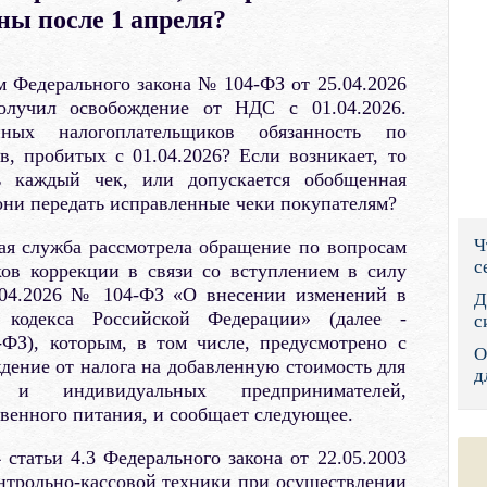
ны после 1 апреля?
Правительс
Президент: 
м Федерального закона № 104-ФЗ от 25.04.2026
олучил освобождение от НДС с 01.04.2026.
Роструд
ных налогоплательщиков обязанность по
, пробитых с 01.04.2026? Если возникает, то
Социальный
 каждый чек, или допускается обобщенная
ни передать исправленные чеки покупателям?
Суд общей 
Ч
ая служба рассмотрела обращение по вопросам
Федеральна
с
ов коррекции в связи со вступлением в силу
5.04.2026 № 104-ФЗ «О внесении изменений в
Фонд социа
Д
 кодекса Российской Федерации» (далее -
с
Остальные 
ФЗ), которым, в том числе, предусмотрено c
О
ждение от налога на добавленную стоимость для
д
 и индивидуальных предпринимателей,
венного питания, и сообщает следующее.
 статьи 4.3 Федерального закона от 22.05.2003
трольно-кассовой техники при осуществлении