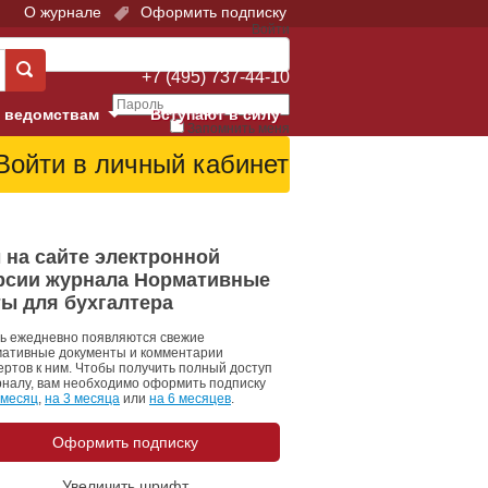
О журнале
Оформить подписку
Войти
Поддержка:
+7 (495) 737-44-10
 ведомствам
Вступают в силу
Запомнить меня
е суды
Забыли свой пароль?
Войти
Регистрация
Суд
 на сайте электронной
рсии журнала Нормативные
екция в г. Москве
ты для бухгалтера
онный Суд
ь ежедневно появляются свежие
ативные документы и комментарии
ертов к ним. Чтобы получить полный доступ
рналу, вам необходимо оформить подписку
 месяц
,
на 3 месяца
или
на 6 месяцев
.
Оформить подписку
 фонд
Увеличить шрифт