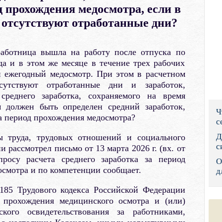
д прохождения медосмотра, если в
Правительс
 отсутствуют отработанные дни?
Президент: 
 работница вышла на работу после отпуска по
Роструд
ода и в этом же месяце в течение трех рабочих
й ежегодный медосмотр. При этом в расчетном
Социальный
утствуют отработанные дни и заработок,
Суд общей 
среднего заработка, сохраняемого на время
м должен быть определен средний заработок,
Ч
Федеральна
а период прохождения медосмотра?
с
Фонд социа
Д
ы труда, трудовых отношений и социального
с
 рассмотрел письмо от 13 марта 2026 г. (вх. от
Остальные 
просу расчета среднего заработка за период
О
смотра и по компетенции сообщает.
д
 185 Трудового кодекса Российской Федерации
 прохождения медицинского осмотра и (или)
еского освидетельствования за работниками,