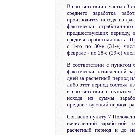
В соответствии с частью 3 
среднего заработка раб
производится исходя из фа
фактически отработанног
предшествующих периоду, в
средняя заработная плата. 
с 1-го по 30-е (31-е) чис
феврале - по 28-е (29-е) чис
В соответствии с пунктом 
фактически начисленной за
дней за расчетный период и
либо этот период состоял и
в соответствии с пунктом 
исходя из суммы зарабо
предшествующий период, ра
Согласно пункту 7 Положени
начисленной заработной п
расчетный период и до на