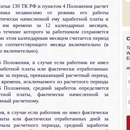
статьи 139 ТК РФ и пунктом 4 Положения расчет
отника независимо от режима его работы
ктически начисленной ему заработной платы и
о им времени за 12 календарных месяцев,
 течение которого за работником сохраняется
При этом календарным месяцем считается период
С
ло соответствующего месяца включительно (в
Т
ло включительно).
W
E
6 Положения, в случае если работник не имел
и
работной платы или фактически отработанных
ли за период, превышающий расчетный период,
з времени, исключаемого из расчетного периода
5 Положения, средний заработок определяется
тной платы, фактически начисленной за
вный расчетному.
я, в случае если работник не имел фактически
латы или фактически отработанных дней за
чала расчетного периода, средний заработок