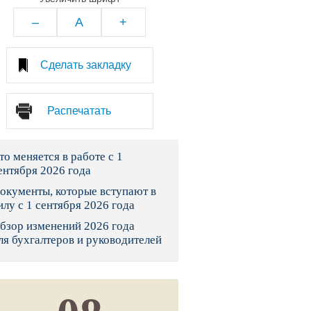
тво
–
A
+
законы и указы
Сделать закладку
 фонд России
Распечатать
юрисдикции
то меняется в работе с 1
я налоговая служба
ентября 2026 года
льного страхования
окументы, которые вступают в
илу с 1 сентября 2026 года
ведомства
бзор изменений 2026 года
ля бухгалтеров и руководителей