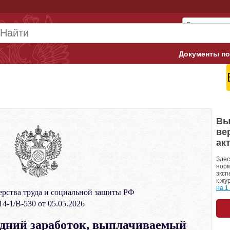
Документы по
Арбитражны
Банк России
Верховный 
Вы
ве
Гострудинсп
ак
Конституци
Здес
норм
эксп
Минтруд
к жу
на 1
рства труда и социальной защиты РФ
Минфин
4-1/В-530 от 05.05.2026
Пенсионный
едний заработок, выплачиваемый