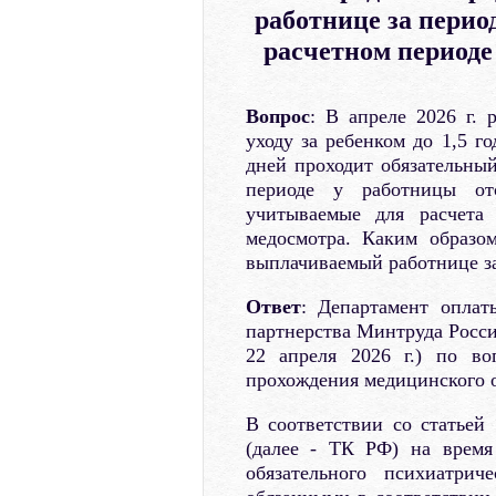
работнице за перио
расчетном периоде
Вопрос
: В апреле 2026 г.
уходу за ребенком до 1,5 г
дней проходит обязательны
периоде у работницы отс
учитываемые для расчета 
медосмотра. Каким образо
выплачиваемый работнице з
Ответ
: Департамент оплат
партнерства Минтруда России
22 апреля 2026 г.) по во
прохождения медицинского о
В соответствии со статьей
(далее - ТК РФ) на время
обязательного психиатрич