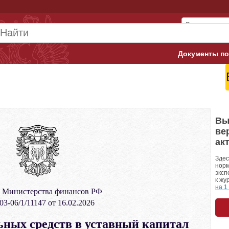
Документы по
Арбитражны
Банк России
Верховный 
Вы
ве
Гострудинсп
ак
Конституци
Здес
норм
эксп
Минтруд
к жу
на 1
 Министерства финансов РФ
Минфин
3-06/1/11147 от 16.02.2026
Пенсионный
ных средств в уставный капитал