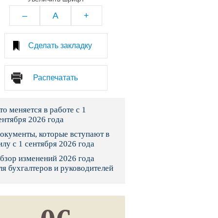
тво
–
A
+
законы и указы
Сделать закладку
 фонд России
Распечатать
юрисдикции
то меняется в работе с 1
я налоговая служба
ентября 2026 года
льного страхования
окументы, которые вступают в
илу с 1 сентября 2026 года
ведомства
бзор изменений 2026 года
ля бухгалтеров и руководителей