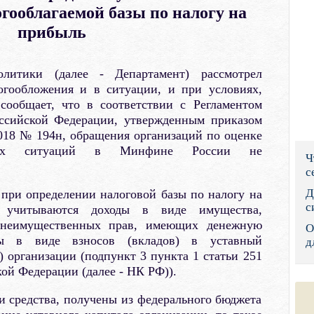
гооблагаемой базы по налогу на
Правительс
прибыль
Президент: 
олитики (далее - Департамент) рассмотрел
Роструд
огообложения и в ситуации, и при условиях,
сообщает, что в соответствии с Регламентом
Социальный
ссийской Федерации, утвержденным приказом
Суд общей 
018 № 194н, обращения организаций по оценке
нных ситуаций в Минфине России не
Ч
Федеральна
с
Фонд социа
Д
 при определении налоговой базы по налогу на
с
 учитываются доходы в виде имущества,
Остальные 
неимущественных прав, имеющих денежную
О
ны в виде взносов (вкладов) в уставный
д
) организации (подпункт 3 пункта 1 статьи 251
ой Федерации (далее - НК РФ)).
ли средства, получены из федерального бюджета