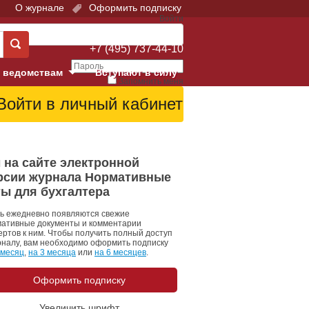
О журнале
Оформить подписку
Войти
Поддержка:
+7 (495) 737-44-10
 ведомствам
Вступают в силу
Запомнить меня
е суды
Забыли свой пароль?
Войти
Регистрация
Суд
 на сайте электронной
рсии журнала Нормативные
екция в г. Москве
ты для бухгалтера
онный Суд
ь ежедневно появляются свежие
ативные документы и комментарии
ертов к ним. Чтобы получить полный доступ
рналу, вам необходимо оформить подписку
 месяц
,
на 3 месяца
или
на 6 месяцев
.
Оформить подписку
 фонд
Увеличить шрифт