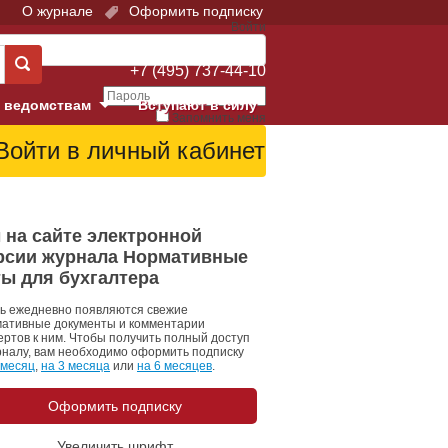
О журнале
Оформить подписку
Войти
Поддержка:
+7 (495) 737-44-10
 ведомствам
Вступают в силу
Запомнить меня
е суды
Забыли свой пароль?
Войти
Регистрация
Суд
 на сайте электронной
рсии журнала Нормативные
екция в г. Москве
ты для бухгалтера
онный Суд
ь ежедневно появляются свежие
ативные документы и комментарии
ертов к ним. Чтобы получить полный доступ
рналу, вам необходимо оформить подписку
 месяц
,
на 3 месяца
или
на 6 месяцев
.
Оформить подписку
 фонд
Увеличить шрифт