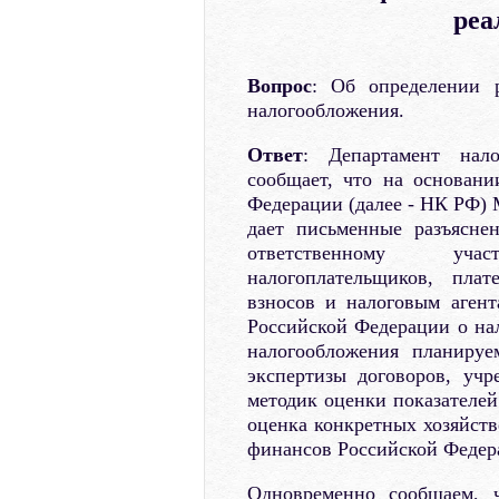
реа
Вопрос
: Об определении р
налогообложения.
Ответ
: Департамент нал
сообщает, что на основани
Федерации (далее - НК РФ)
дает письменные разъясне
ответственному уча
налогоплательщиков, пла
взносов и налоговым агент
Российской Федерации о нал
налогообложения планируе
экспертизы договоров, уч
методик оценки показателей
оценка конкретных хозяйст
финансов Российской Федера
Одновременно сообщаем, 