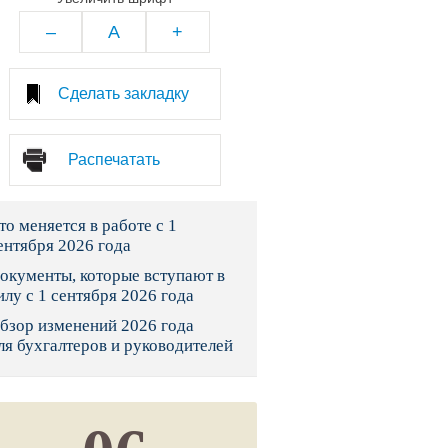
тво
–
A
+
законы и указы
Сделать закладку
 фонд России
Распечатать
юрисдикции
то меняется в работе с 1
я налоговая служба
ентября 2026 года
льного страхования
окументы, которые вступают в
илу с 1 сентября 2026 года
ведомства
бзор изменений 2026 года
ля бухгалтеров и руководителей