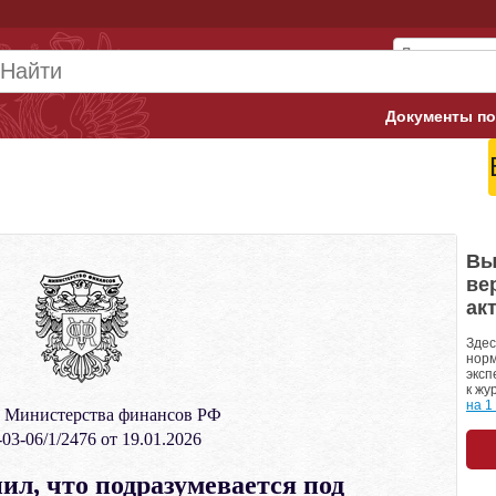
Документы по
Арбитражны
Банк России
Верховный 
Вы
ве
Гострудинсп
ак
Конституци
Здес
норм
эксп
Минтруд
к жу
на 1
 Министерства финансов РФ
Минфин
03-06/1/2476 от 19.01.2026
Пенсионный
л, что подразумевается под