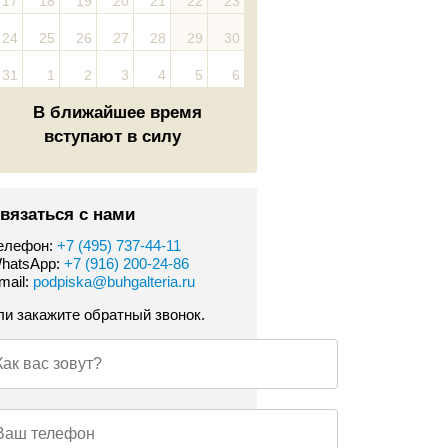
17
18
19
20
21
22
23
24
25
26
27
28
29
30
31
1
2
3
4
5
6
В ближайшее время
вступают в силу
вязаться с нами
елефон:
+7 (495) 737-44-11
hatsApp:
+7 (916) 200-24-86
mail:
podpiska@buhgalteria.ru
ли закажите обратный звонок.