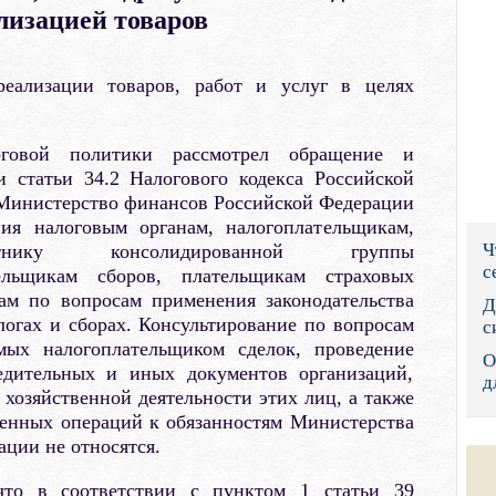
лизацией товаров
Правительс
Президент: 
еализации товаров, работ и услуг в целях
Роструд
оговой политики рассмотрел обращение и
Социальный
и статьи 34.2 Налогового кодекса Российской
 Министерство финансов Российской Федерации
Суд общей 
ния налоговым органам, налогоплательщикам,
Ч
стнику консолидированной группы
Федеральна
с
тельщикам сборов, плательщикам страховых
ам по вопросам применения законодательства
Фонд социа
Д
огах и сборах. Консультирование по вопросам
с
Остальные 
мых налогоплательщиком сделок, проведение
О
редительных и иных документов организаций,
д
 хозяйственной деятельности этих лиц, а также
венных операций к обязанностям Министерства
ции не относятся.
что в соответствии с пунктом 1 статьи 39