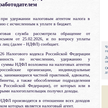
работодателем
Правительс
Президент: 
при удержании налоговым агентом налога в
ию с исчисленным к уплате в бюджет.
Роструд
оговая служба рассмотрела обращение от
Социальный
письмом от 25.02.2026, и по вопросу уплаты
х лиц (далее - НДФЛ) сообщает.
Суд общей 
Ч
г
226 Налогового кодекса Российской Федерации
Федеральна
Д
занность по исчислению, удержанию у
с
е суммы НДФЛ возложена на налоговых агентов
Фонд социа
О
оссийские организации, индивидуальные
д
, занимающиеся частной практикой, адвокаты,
Остальные 
бинеты, а также обособленные подразделения
в Российской Федерации), от которых или в
орыми налогоплательщик получил доходы.
НДФЛ производятся в отношении всех доходов
ком которых является налоговый агент.