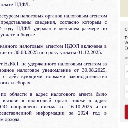
уплате НДФЛ.
есурсам налоговых органов налоговым агентом
редставлены сведения, согласно которым с
24 году НДФЛ удержан в меньшем размере по
С
уплате в бюджет.
Т
W
ржанного налоговым агентом НДФЛ включена в
E
ие от 30.08.2025 по сроку уплаты 01.12.2025.
и
т НДФЛ, не удержанного налоговым агентом за
одное налоговое уведомление от 30.08.2025,
и с действующими нормами законодательства
огах и сборах.
о области в адрес налогового агента было
 вызове в налоговый орган, также в адрес
ООО направлены письма от 16.10.2025 и от
редставленной информации за 2024 год в
м дохода.