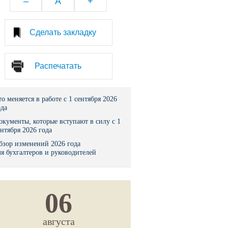
–
A
+
тво
Сделать закладку
законы и указы
Распечатать
 фонд России
юрисдикции
то меняется в работе с 1 сентября 2026
ода
я налоговая служба
окументы, которые вступают в силу с 1
ентября 2026 года
льного страхования
бзор изменений 2026 года
ля бухгалтеров и руководителей
ведомства
06
августа