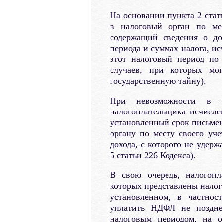
На основании пункта 2 стат
в налоговый орган по ме
содержащий сведения о до
периода и суммах налога, и
этот налоговый период по
случаев, при которых мо
государственную тайну).
При невозможности в т
налогоплательщика исчисл
установленный срок письме
органу по месту своего уче
дохода, с которого не удерж
5 статьи 226 Кодекса).
В свою очередь, налогопл
которых представлены налог
установленном, в частнос
уплатить НДФЛ не поздне
налоговым периодом, на о