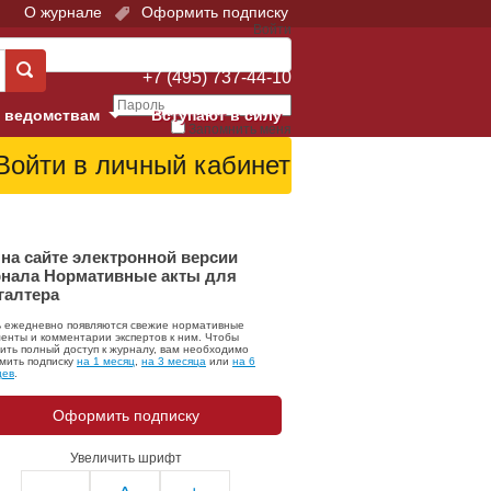
О журнале
Оформить подписку
Войти
Поддержка:
+7 (495) 737-44-10
 ведомствам
Вступают в силу
Запомнить меня
е суды
Забыли свой пароль?
Войти
Регистрация
Суд
на сайте электронной версии
нала Нормативные акты для
галтера
екция в г. Москве
ь ежедневно появляются свежие нормативные
онный Суд
енты и комментарии экспертов к ним. Чтобы
ить полный доступ к журналу, вам необходимо
мить подписку
на 1 месяц
,
на 3 месяца
или
на 6
цев
.
Оформить подписку
Увеличить шрифт
 фонд