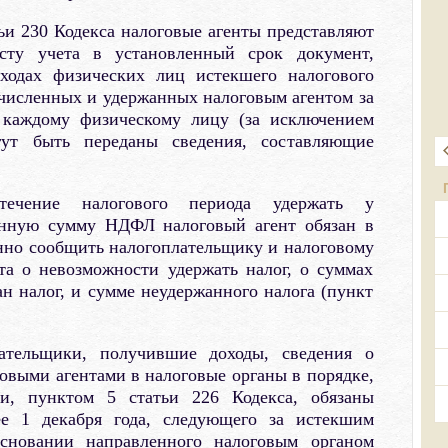
ьи 230 Кодекса налоговые агенты представляют
сту учета в установленный срок документ,
ходах физических лиц истекшего налогового
счисленных и удержанных налоговым агентом за
 каждому физическому лицу (за исключением
гут быть переданы сведения, составляющие
ечение налогового периода удержать у
енную сумму НДФЛ налоговый агент обязан в
нно сообщить налогоплательщику и налоговому
та о невозможности удержать налог, о суммах
ан налог, и сумме неудержанного налога (пункт
ательщики, получившие доходы, сведения о
овыми агентами в налоговые органы в порядке,
ти, пунктом 5 статьи 226 Кодекса, обязаны
е 1 декабря года, следующего за истекшим
сновании направленного налоговым органом