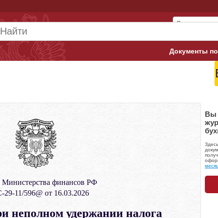
Документы по
Арбитражны
Банк России
Верховный 
Вы 
жур
бух
Гострудинсп
Здес
Конституци
докум
получ
офор
меся
Минтруд
 Министерства финансов РФ
Минфин
-29-11/596@ от 16.03.2026
Пенсионный
и неполном удержании налога