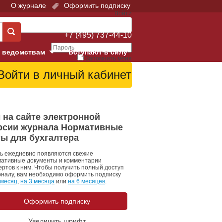
О журнале
Оформить подписку
Войти
Поддержка:
+7 (495) 737-44-10
 ведомствам
Вступают в силу
Запомнить меня
е суды
Забыли свой пароль?
Войти
Регистрация
Суд
 на сайте электронной
рсии журнала Нормативные
екция в г. Москве
ты для бухгалтера
онный Суд
ь ежедневно появляются свежие
ативные документы и комментарии
ертов к ним. Чтобы получить полный доступ
рналу, вам необходимо оформить подписку
 месяц
,
на 3 месяца
или
на 6 месяцев
.
Оформить подписку
 фонд
Увеличить шрифт