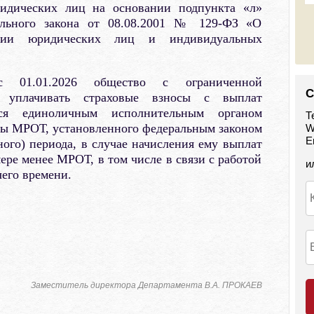
ридических лиц на основании подпункта «л»
ального закона от 08.08.2001 № 129-ФЗ «О
рации юридических лиц и индивидуальных
с 01.01.2026 общество с ограниченной
С
о уплачивать страховые взносы с выплат
уся единоличным исполнительным органом
Т
ны МРОТ, установленного федеральным законом
W
E
ного) периода, в случае начисления ему выплат
ере менее МРОТ, в том числе в связи с работой
и
чего времени.
Заместитель директора Департамента В.А. ПРОКАЕВ