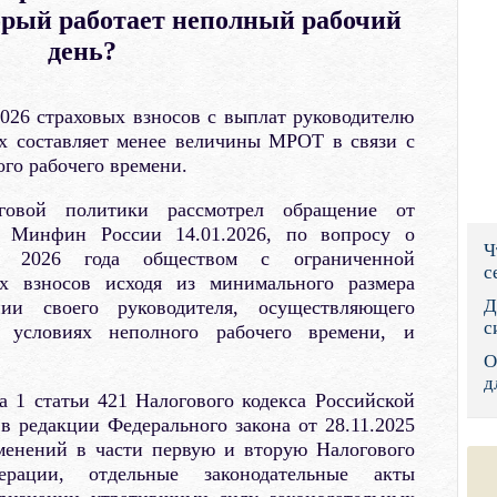
орый работает неполный рабочий
Правительс
день?
Президент: 
.2026 страховых взносов с выплат руководителю
Роструд
ых составляет менее величины МРОТ в связи с
ого рабочего времени.
Социальный
оговой политики рассмотрел обращение от
Суд общей 
в Минфин России 14.01.2026, по вопросу о
Ч
Федеральна
 2026 года обществом с ограниченной
с
ых взносов исходя из минимального размера
Фонд социа
Д
и своего руководителя, осуществляющего
с
а условиях неполного рабочего времени, и
Остальные 
О
д
 1 статьи 421 Налогового кодекса Российской
 в редакции Федерального закона от 28.11.2025
енений в части первую и вторую Налогового
ерации, отдельные законодательные акты