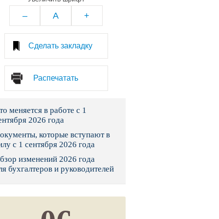
тво
–
A
+
законы и указы
Сделать закладку
 фонд России
Распечатать
юрисдикции
то меняется в работе с 1
я налоговая служба
ентября 2026 года
льного страхования
окументы, которые вступают в
илу с 1 сентября 2026 года
ведомства
бзор изменений 2026 года
ля бухгалтеров и руководителей