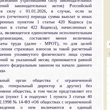
ризнании утратившими силу законодательных
ений законодательных актов) Российской
в силу с 01.01.2026, в случае, если за
ого (отчетного) периода сумма выплат и иных
тренных пунктом 1 статьи 420 Кодекса (за
ных в статье 422 Кодекса), начисленных в
ца, являющегося единоличным исполнительным
рганизации, составляет менее величины
латы труда (далее - МРОТ), то для целей
сления страховых взносов за такой расчетный
шении упомянутого физического лица сумма
ений за указанный месяц принимается равной
ного федеральным законом на начало данного
ода.
льный орган общества с ограниченной
тор, генеральный директор и другие) без
имени общества, в том числе представляет его
ки (пункт 1 и подпункт 1 пункта 3 статьи 40
02.1998 № 14-ФЗ «Об обществах с ограниченной
 сведения о нем включаются в единый