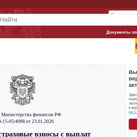
Документы по
Арбитражны
Банк России
Верховный 
Вы
ве
Гострудинсп
ак
Конституци
Здес
норм
эксп
Минтруд
к жу
на 1
 Министерства финансов РФ
Минфин
-15-05/4098 от 23.01.2026
Пенсионный
страховые взносы с выплат