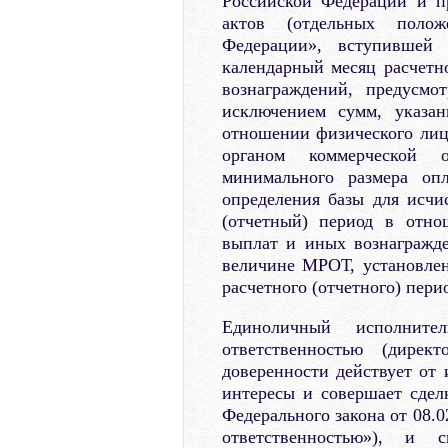
Российской Федерации и п
актов (отдельных полож
Федерации», вступившей 
календарный месяц расчетн
вознаграждений, предусмо
исключением сумм, указан
отношении физического ли
органом коммерческой о
минимального размера оп
определения базы для исчи
(отчетный) период в отно
выплат и иных вознагражд
величине МРОТ, установлен
расчетного (отчетного) пери
Единоличный исполните
ответственностью (дирек
доверенности действует от 
интересы и совершает сдел
Федерального закона от 08.
ответственностью»), и