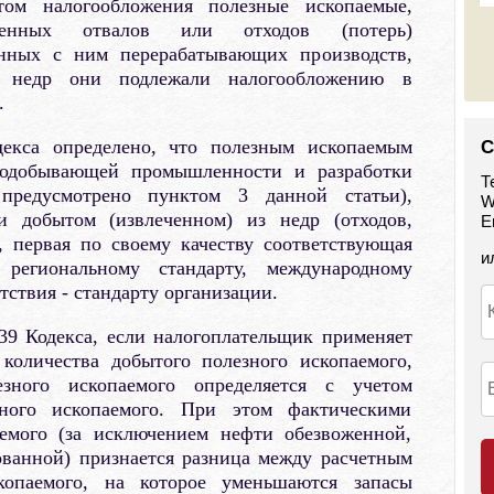
том налогообложения полезные ископаемые,
венных отвалов или отходов (потерь)
нных с ним перерабатывающих производств,
 недр они подлежали налогообложению в
.
екса определено, что полезным ископаемым
С
нодобывающей промышленности и разработки
Т
предусмотрено пунктом 3 данной статьи),
W
и добытом (извлеченном) из недр (отходов,
E
, первая по своему качеству соответствующая
и
 региональному стандарту, международному
утствия - стандарту организации.
39 Кодекса, если налогоплательщик применяет
количества добытого полезного ископаемого,
езного ископаемого определяется с учетом
зного ископаемого. При этом фактическими
аемого (за исключением нефти обезвоженной,
ованной) признается разница между расчетным
копаемого, на которое уменьшаются запасы