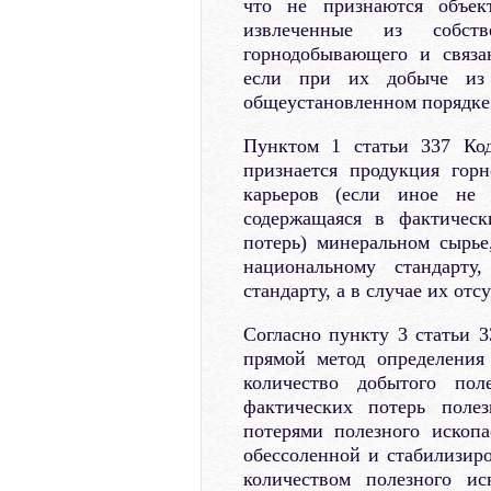
что не признаются объек
извлеченные из собст
горнодобывающего и связа
если при их добыче из
общеустановленном порядке
Пунктом 1 статьи 337 Код
признается продукция гор
карьеров (если иное не 
содержащаяся в фактическ
потерь) минеральном сырье
национальному стандарту,
стандарту, а в случае их отс
Согласно пункту 3 статьи 3
прямой метод определения 
количество добытого пол
фактических потерь поле
потерями полезного ископ
обессоленной и стабилизир
количеством полезного ис