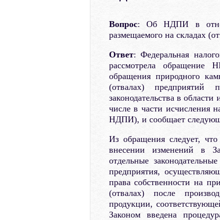
Вопрос
: Об НДПИ в отно
размещаемого на складах (от
Ответ
: Федеральная налог
рассмотрела обращение Н
обращения природного кам
(отвалах) предприятий 
законодательства в области 
числе в части исчисления н
НДПИ), и сообщает следующ
Из обращения следует, чт
внесении изменений в З
отдельные законодательны
предприятия, осуществляю
права собственности на пр
(отвалах) после произво
продукции, соответствующе
Законом введена процеду