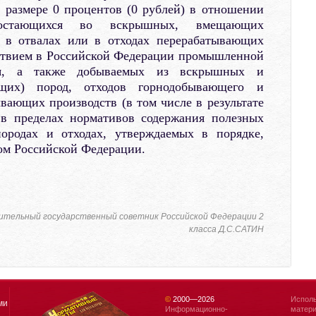
 размере 0 процентов (0 рублей) в отношении
 остающихся во вскрышных, вмещающих
, в отвалах или в отходах перерабатывающих
тствием в Российской Федерации промышленной
ия, а также добываемых из вскрышных и
щих) пород, отходов горнодобывающего и
вающих производств (в том числе в результате
 в пределах нормативов содержания полезных
ородах и отходах, утверждаемых в порядке,
ом Российской Федерации.
ительный государственный советник Российской Федерации 2
класса Д.С.САТИН
©
2000—
2026
Исполь
ми
Информационно-
матери