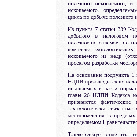
полезного ископаемого, и
ископаемого, определяемы
цикла по добыче полезного 
Из пункта 7 статьи 339 Код
добытого в налоговом пе
полезное ископаемое, в отн
комплекс технологических
ископаемого из недр (отх
проектом разработки местор
На основании подпункта 1 
НДПИ производится по налог
ископаемых в части норма
главы 26 НДПИ Кодекса н
признаются фактические 
технологически связанные 
месторождения, в пределах
определяемом Правительств
Также следует отметить, ч