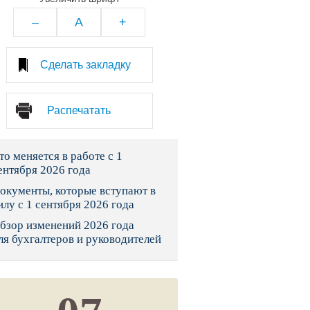
тво
–
A
+
законы и указы
Сделать закладку
 фонд России
Распечатать
юрисдикции
то меняется в работе с 1
я налоговая служба
ентября 2026 года
льного страхования
окументы, которые вступают в
илу с 1 сентября 2026 года
ведомства
бзор изменений 2026 года
ля бухгалтеров и руководителей