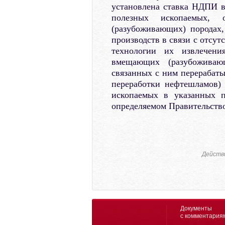
установлена ставка НДПИ в
полезных ископаемых,
(разубоживающих) породах
производств в связи с отсу
технологии их извлечен
вмещающих (разубоживаю
связанных с ним перерабаты
переработки нефтешламов)
ископаемых в указанных п
определяемом Правительств
Действ
Документы
с комментария