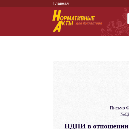
Главная
Письмо Ф
№СД
НДПИ в отношении п