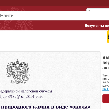
Документы по
Арбитражны
Банк России
Верховный 
Вы
ве
Гострудинсп
ак
Конституци
Здес
норм
эксп
Минтруд
к жу
на 1
едеральной налоговой службы
Минфин
-29-3/182@ от 28.01.2026
Пенсионный
риродного камня в виде «окола»