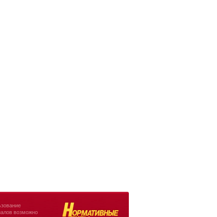
зование
алов возможно