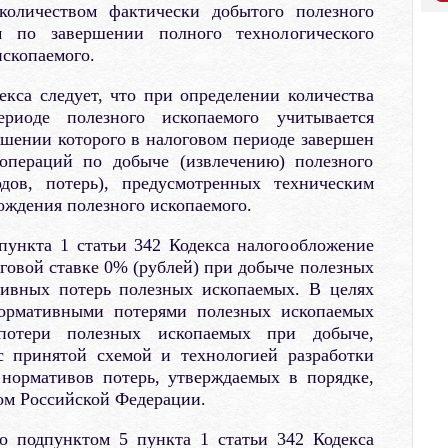
 количеством фактически добытого полезного
м по завершении полного технологического
ископаемого.
екса следует, что при определении количества
риоде полезного ископаемого учитывается
ошении которого в налоговом периоде завершен
 операций по добыче (извлечению) полезного
одов, потерь), предусмотренных техническим
ождения полезного ископаемого.
пункта 1 статьи 342 Кодекса налогообложение
овой ставке 0% (рублей) при добыче полезных
тивных потерь полезных ископаемых. В целях
ормативными потерями полезных ископаемых
потери полезных ископаемых при добыче,
с принятой схемой и технологией разработки
 нормативов потерь, утверждаемых в порядке,
ом Российской Федерации.
то подпунктом 5 пункта 1 статьи 342 Кодекса