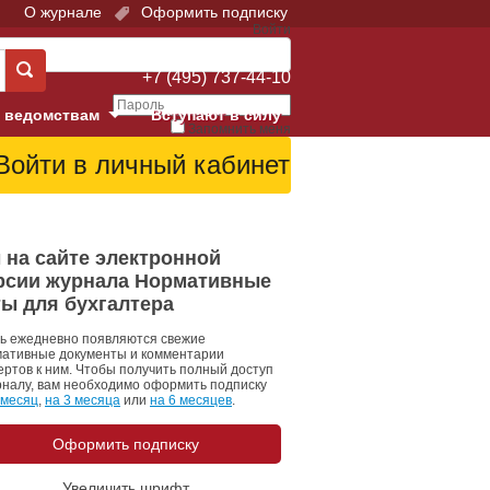
О журнале
Оформить подписку
Войти
Поддержка:
+7 (495) 737-44-10
 ведомствам
Вступают в силу
Запомнить меня
е суды
Забыли свой пароль?
Войти
Регистрация
Суд
 на сайте электронной
рсии журнала Нормативные
екция в г. Москве
ты для бухгалтера
онный Суд
ь ежедневно появляются свежие
ативные документы и комментарии
ертов к ним. Чтобы получить полный доступ
рналу, вам необходимо оформить подписку
 месяц
,
на 3 месяца
или
на 6 месяцев
.
Оформить подписку
 фонд
Увеличить шрифт