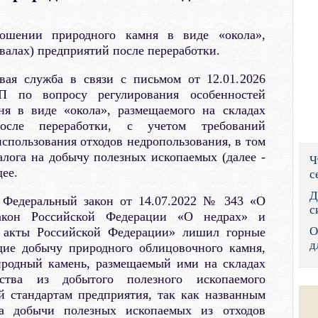
Правительс
шении природного камня в виде «окола»,
Президент: 
валах) предприятий после переработки.
Роструд
овая служба в связи с письмом от 12.01.2026
П по вопросу регулирования особенностей
Социальный
ня в виде «окола», размещаемого на складах
после переработки, с учетом требований
Суд общей 
использования отходов недропользования, в том
алога на добычу полезных ископаемых (далее -
Ч
Федеральна
ее.
с
Фонд социа
Д
о Федеральный закон от 14.07.2022 № 343 «О
с
акон Российской Федерации «О недрах» и
Остальные 
О
е акты Российской Федерации» лишил горные
д
щие добычу природного облицовочного камня,
иродный камень, размещаемый ими на складах
дства из добытого полезного ископаемого
й стандартам предприятия, так как названным
ра добычи полезных ископаемых из отходов