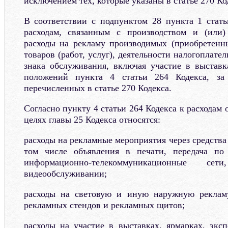
исключением тех, которые указаны в статье 270 Ко
В соответствии с подпунктом 28 пункта 1 стат
расходам, связанным с производством и (или) 
расходы на рекламу производимых (приобретенн
товаров (работ, услуг), деятельности налогоплате
знака обслуживания, включая участие в выставк
положений пункта 4 статьи 264 Кодекса, за 
перечисленных в статье 270 Кодекса.
Согласно пункту 4 статьи 264 Кодекса к расходам 
целях главы 25 Кодекса относятся:
расходы на рекламные мероприятия через средств
том числе объявления в печати, передача по
информационно-телекоммуникационные
видеообслуживании;
расходы на световую и иную наружную рекламу
рекламных стендов и рекламных щитов;
расходы на участие в выставках, ярмарках, экс